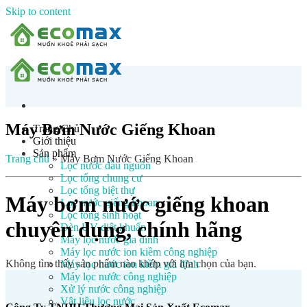
Skip to content
Máy Bơm Nước Giếng Khoan
Trang Chủ
Giới thiệu
Sản phẩm
Trang chủ
»
Máy Bơm Nước Giếng Khoan
Lọc nước đầu nguồn
Lọc tổng chung cư
Lọc tổng biệt thự
Máy bơm nước giếng khoan
Lọc nước giếng khoan
Lọc tổng sinh hoạt
chuyên dụng, chính hãng
Đèn UV diệt khuẩn
Máy lọc nước gia đình
Máy lọc nước ion kiềm công nghiệp
Không tìm thấy sản phẩm nào khớp với lựa chọn của bạn.
Máy lọc nước ion kiềm gia đình
Máy lọc nước công nghiệp
Xử lý nước công nghiệp
Vật liệu lọc nước