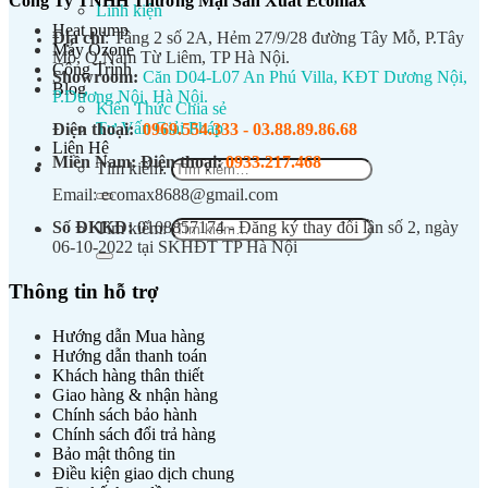
Công Ty TNHH Thương Mại Sản Xuất Ecomax
Linh kiện
Heat pump
Địa chỉ
: Tầng 2 số 2A, Hẻm 27/9/28 đường Tây Mỗ, P.Tây
Máy Ozone
Mỗ, Q.Nam Từ Liêm, TP Hà Nội.
Công Trình
Showroom:
Căn D04-L07 An Phú Villa, KĐT Dương Nội,
Blog
P.Dương Nội, Hà Nội.
Kiến Thức Chia sẻ
Tư Vấn Giải Pháp
Điện thoại:
0969.554.333
-
03.88.89.86.68
Liên Hệ
Miền Nam:
Điện thoại:
0933.217.468
Tìm kiếm:
Email: ecomax8688@gmail.com
Số ĐKKD:
0108857174 - Đăng ký thay đổi lần số 2, ngày
Tìm kiếm:
06-10-2022 tại SKHĐT TP Hà Nội
Thông tin hỗ trợ
Hướng dẫn Mua hàng
Hướng dẫn thanh toán
Khách hàng thân thiết
Giao hàng & nhận hàng
Chính sách bảo hành
Chính sách đổi trả hàng
Bảo mật thông tin
Điều kiện giao dịch chung