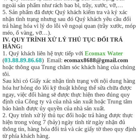
ngoài sản phẩm như rách bao bì, trầy, xước, vỡ,…
5. Sản phẩm đã được Quý khách kiểm tra và ký xác
nhận tình trạng nhưng sau đó Quý khách yêu cầu đổi
trả hàng hóa vì lý do lỗi về ngoại quan (trầy xước, móp
méo, ố vàng, vỡ…).
IV. QUY TRÌNH XỬ LÝ THỦ TỤC ĐỔI TRẢ
HÀNG:
1. Quý khách liên hệ trực tiếp với
Ecomax Water
(
03.88.89.86.68
) Email:
ecomax8688@gmail.com
hoặc thông qua Trung chăm sóc khách hàng của chúng
tôi.
Sau khi có Giấy xác nhận tình trạng với nội dung hàng
hóa hư hỏng do lỗi kỹ thuật không thể sửa chữa được
ngay, việc đổi hàng sẽ được thực hiện theo đúng quy
định của Công ty và của nhà sản xuất hoặc Trung tâm
bảo hành được ủy quyền của nhà sản xuất.
2. Quy trình xử lý thủ tục đổi hoặc trả hàng được thực
hiện trong vòng 7 (bảy) ngày tính từ ngày nhận đủ
thông tin, hàng hóa đổi trả và các giấy tờ theo quy định
từ phía khách hàng.