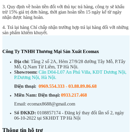
3. Quy định về hoàn tiền đối với thủ tục trả hàng, công ty sẽ khấu
trừ 15% giá trị đơn hàng, thời gian hoàn tiền 15 ngày kể từ ngày
nhận được hàng hoàn.
4. Trả lại hàng Chỉ chấp nhận trường hợp trả lại hàng đối với những
sản phẩm khiếm khuyết.
Công Ty TNHH Thương Mại Sản Xuất Ecomax
Địa chỉ
: Tầng 2 số 2A, Hẻm 27/9/28 đường Tây Mỗ, P.Tây
Mỗ, Q.Nam Từ Liêm, TP Hà Nội.
Showroom:
Căn D04-L07 An Phú Villa, KĐT Dương Nội,
P.Dương Nội, Hà Nội.
Điện thoại:
0969.554.333
-
03.88.89.86.68
Miền Nam:
Điện thoại:
0933.217.468
Email: ecomax8688@gmail.com
Số ĐKKD:
0108857174 - Đăng ký thay đổi lần số 2, ngày
06-10-2022 tại SKHĐT TP Hà Nội
Thông tin hỗ trợ