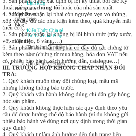
3. Sản phẩm được xác định bị lỗi kỹ thuật bởi các Kỹ
Linh kiện
thuật viên của
chúng tôi
hoặc của nhà sản xuất.
Heat pump
4. Sản phẩm nhận lại phải còn nguyên vẹn vỏ thùng,
Máy Ozone
Công Trình
xốp và đầy đủ các phụ kiện kèm theo, quà khuyến mãi
Blog
(nếu có)…
Kiến Thức Chia sẻ
5. Sản phẩm nhận lại không bị lỗi hình thức (trầy xước,
Tư Vấn Giải Pháp
vỡ, móp méo, ố vàng,…)
Liên Hệ
Tìm kiếm:
6. Sản phẩm khi nhận lại phải có đầy đủ các chứng từ
kèm theo như (chứng từ mua hàng, hóa đơn VAT nếu
có, phiếu bảo hành, sách hướng dẫn, catalogue…)
Tìm kiếm:
III. TRƯỜNG HỢP KHÔNG CHẤP NHẬN ĐỔI
TRẢ:
1. Quý khách muốn thay đổi chủng loại, mẫu mã
nhưng không thông báo trước.
2. Quý khách vận hành không đúng chỉ dẫn gây hỏng
hóc sản phẩm.
3. Quý khách không thực hiện các quy định theo yêu
cầu để được hưởng chế độ bảo hành (ví dụ không gửi
phiếu bảo hành về đúng nơi quy định trong thời gian
quy định)
4. Quý khách tự làm ảnh hưởng đến tình trạng bên