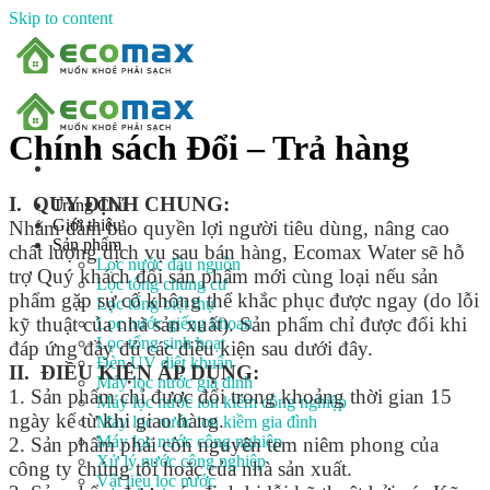
Skip to content
Chính sách Đổi – Trả hàng
I. QUY ĐỊNH CHUNG:
Trang Chủ
Giới thiệu
Nhằm đảm bảo quyền lợi người tiêu dùng, nâng cao
Sản phẩm
chất lượng dịch vụ sau bán hàng, Ecomax Water sẽ hỗ
Lọc nước đầu nguồn
trợ Quý khách đổi sản phẩm mới cùng loại nếu sản
Lọc tổng chung cư
phẩm gặp sự cố không thể khắc phục được ngay (do lỗi
Lọc tổng biệt thự
kỹ thuật của nhà sản xuất). Sản phẩm chỉ được đổi khi
Lọc nước giếng khoan
Lọc tổng sinh hoạt
đáp ứng đầy đủ các điều kiện sau dưới đây.
Đèn UV diệt khuẩn
II. ĐIỀU KIỆN ÁP DỤNG:
Máy lọc nước gia đình
1. Sản phẩm chỉ được đổi trong khoảng thời gian 15
Máy lọc nước ion kiềm công nghiệp
ngày kể từ khi giao hàng.
Máy lọc nước ion kiềm gia đình
Máy lọc nước công nghiệp
2. Sản phẩm phải còn nguyên tem niêm phong của
Xử lý nước công nghiệp
công ty chúng tôi hoặc của nhà sản xuất.
Vật liệu lọc nước