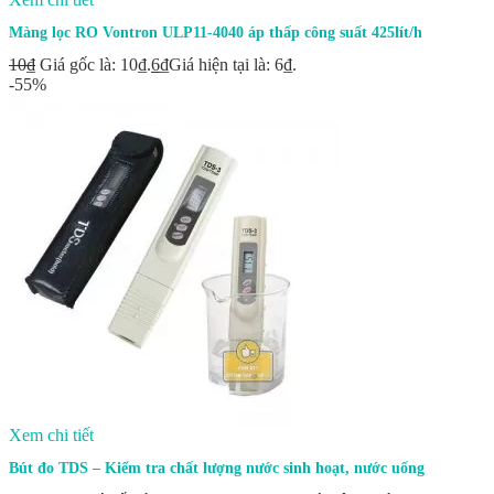
Màng lọc RO Vontron ULP11-4040 áp thấp công suất 425lít/h
10
₫
Giá gốc là: 10₫.
6
₫
Giá hiện tại là: 6₫.
-55%
Xem chi tiết
Bút đo TDS – Kiểm tra chất lượng nước sinh hoạt, nước uống