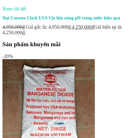
Xem chi tiết
Hạt Corosex Clack USA Vật liệu nâng pH trong nước hiệu quả
4,950,000
₫
Giá gốc là: 4,950,000₫.
4,250,000
₫
Giá hiện tại là:
4,250,000₫.
Sản phẩm khuyến mãi
-20%