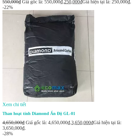
550,000
₫
Giá gốc là: 550,000₫.
250,000
₫
Giá hiện tại là: 250,000₫.
-22%
Xem chi tiết
Than hoạt tính Diamond Ấn Độ GL-01
4,650,000
₫
Giá gốc là: 4,650,000₫.
3,650,000
₫
Giá hiện tại là:
3,650,000₫.
-28%