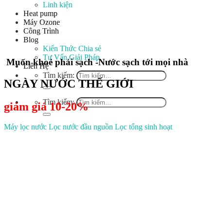
Linh kiện
Heat pump
Máy Ozone
Công Trình
Blog
Kiến Thức Chia sẻ
Tư Vấn Giải Pháp
Muốn khoẻ phải sạch -Nước sạch tới mọi nhà
Liên Hệ
Tìm kiếm:
NGÀY NƯỚC THẾ GIỚI
Tìm kiếm:
giảm giá 10-20%
Máy lọc nước
Lọc nước đầu nguồn
Lọc tổng sinh hoạt