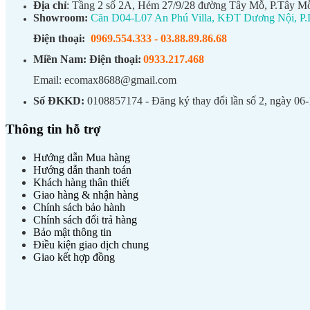
Địa chỉ
: Tầng 2 số 2A, Hẻm 27/9/28 đường Tây Mỗ, P.Tây M
Showroom:
Căn D04-L07 An Phú Villa, KĐT Dương Nội, P.
Điện thoại:
0969.554.333
-
03.88.89.86.68
Miền Nam:
Điện thoại:
0933.217.468
Email: ecomax8688@gmail.com
Số ĐKKD:
0108857174 - Đăng ký thay đổi lần số 2, ngày 0
Thông tin hỗ trợ
Hướng dẫn Mua hàng
Hướng dẫn thanh toán
Khách hàng thân thiết
Giao hàng & nhận hàng
Chính sách bảo hành
Chính sách đổi trả hàng
Bảo mật thông tin
Điều kiện giao dịch chung
Giao kết hợp đồng