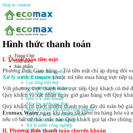
Skip to content
Hình thức thanh toán
Trang Chủ
I. Thanh toán tiền mặt
Giới thiệu
Sản phẩm
Phương thức Giao hàng – Trả tiền mặt chỉ áp dụng đối 
Lọc nước đầu nguồn
Xử lý nước Ecomax
) hoặc trả tiền mua hàng trực tiếp t
Lọc tổng chung cư
Lọc tổng biệt thự
Lọc nước giếng khoan
Với phương thức thanh toán trực tiếp Quý khách có thể đ
Lọc tổng sinh hoạt
Quý khách và xác nhận ngày giờ giao hàng với Quý khác
Đèn UV diệt khuẩn
Máy lọc nước gia đình
Quý khách có trách nhiệm thanh toán đầy đủ toàn bộ gi
Máy lọc nước ion kiềm công nghiệp
Ecomax Water
ngay khi hoàn tất kiểm tra hàng hóa và 
Máy lọc nước ion kiềm gia đình
nếu có bất cứ thắc mắc nào Quý khách gọi lại cho chúng 
Máy lọc nước công nghiệp
Xử lý nước công nghiệp
II. Phương thức thanh toán chuyển khoản
Vật liệu lọc nước