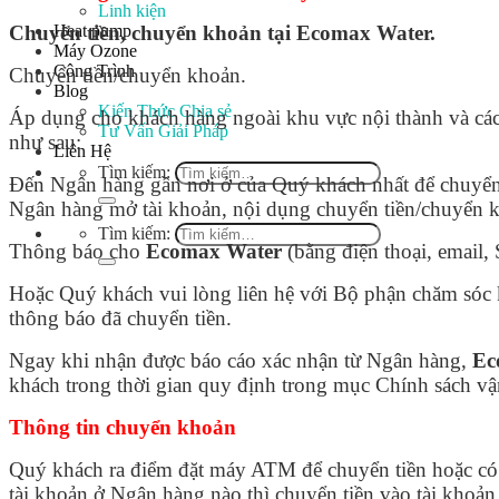
Linh kiện
Heat pump
Chuyển tiền, chuyển khoản tại Ecomax Water.
Máy Ozone
Công Trình
Chuyển tiền/chuyển khoản.
Blog
Kiến Thức Chia sẻ
Áp dụng cho khách hàng ngoài khu vực nội thành và các
Tư Vấn Giải Pháp
như sau:
Liên Hệ
Tìm kiếm:
Đến Ngân hàng gần nơi ở của Quý khách nhất để chuyển ti
Ngân hàng mở tài khoản, nội dụng chuyển tiền/chuyển 
Tìm kiếm:
Thông báo cho
Ecomax Water
(bằng điện thoại, email
Hoặc Quý khách vui lòng liên hệ với Bộ phận chăm sóc
thông báo đã chuyển tiền.
Ngay khi nhận được báo cáo xác nhận từ Ngân hàng,
Ec
khách trong thời gian quy định trong mục Chính sách v
Thông tin chuyển khoản
Quý khách ra điểm đặt máy ATM để chuyển tiền hoặc có 
tài khoản ở Ngân hàng nào thì chuyển tiền vào tài khoả