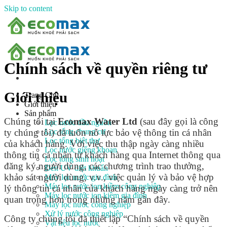
Skip to content
Chính sách về quyền riêng tư
Giới thiệu
Trang Chủ
Giới thiệu
Sản phẩm
Chúng tôi tại
Ecomax Water Ltd
(sau đây gọi là công
Lọc nước đầu nguồn
Lọc tổng chung cư
ty chúng tôi) đã luôn nỗ lực bảo vệ thông tin cá nhân
Lọc tổng biệt thự
của khách hàng. Với việc thu thập ngày càng nhiều
Lọc nước giếng khoan
thông tin cá nhân từ khách hàng qua Internet thông qua
Lọc tổng sinh hoạt
đăng ký người dùng, các chương trình trao thưởng,
Đèn UV diệt khuẩn
khảo sát người dùng, v.v., việc quản lý và bảo vệ hợp
Máy lọc nước gia đình
Máy lọc nước ion kiềm công nghiệp
lý thông tin cá nhân của khách hàng ngày càng trở nên
Máy lọc nước ion kiềm gia đình
quan trọng hơn trong những năm gần đây.
Máy lọc nước công nghiệp
Xử lý nước công nghiệp
Công ty chúng tôi đã thiết lập “Chính sách về quyền
Vật liệu lọc nước