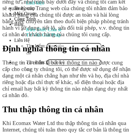
riêng tư” như trình bày dưới đây và chúng tôi cam kết
Linh kiện
sẽ quản lý các Trang web của chúng tôi nhằm đảm bảo
Heat pump
Máy Ozone
khách hàng của chúng tôi được an toàn và hài lòng
Công Trình
bằng việc chuyên tâm theo đuổi biện pháp phòng tránh
Blog
hành vi sử dụng, tiết lộ, sửa đổi trái phép, v.v. thông tin
Kiến Thức Chia sẻ
cá nhân do khách hàng của chúng tôi cung cấp.
Tư Vấn Giải Pháp
Liên Hệ
Tìm kiếm:
Định nghĩa thông tin cá nhân
Thông tin cá nhân là bất kỳ thông tin nào được cung
Tìm kiếm:
cấp cho công ty chúng tôi, có thể được sử dụng để nhận
dạng một cá nhân chẳng hạn như tên và họ, địa chỉ nhà
riêng hoặc địa chỉ thực tế khác, số điện thoại hoặc địa
chỉ email hay bất kỳ thông tin nào nhận dạng duy nhất
cá nhân đó.
Thu thập thông tin cá nhân
Khi Ecomax Water Ltd thu thập thông tin cá nhân qua
Internet, chúng tôi tuân theo quy tắc cơ bản là thông tin