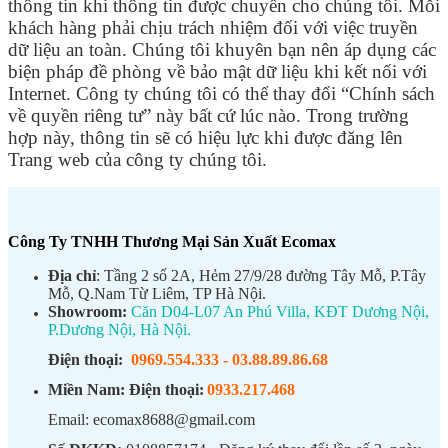
thông tin khi thông tin được chuyển cho chúng tôi. Mỗi
khách hàng phải chịu trách nhiệm đối với việc truyền
dữ liệu an toàn. Chúng tôi khuyên bạn nên áp dụng các
biện pháp đề phòng về bảo mật dữ liệu khi kết nối với
Internet. Công ty chúng tôi có thể thay đổi “Chính sách
về quyền riêng tư” này bất cứ lúc nào. Trong trường
hợp này, thông tin sẽ có hiệu lực khi được đăng lên
Trang web của công ty chúng tôi.
Công Ty TNHH Thương Mại Sản Xuất Ecomax
Địa chỉ
: Tầng 2 số 2A, Hẻm 27/9/28 đường Tây Mỗ, P.Tây
Mỗ, Q.Nam Từ Liêm, TP Hà Nội.
Showroom:
Căn D04-L07 An Phú Villa, KĐT Dương Nội,
P.Dương Nội, Hà Nội.
Điện thoại:
0969.554.333
-
03.88.89.86.68
Miền Nam:
Điện thoại:
0933.217.468
Email: ecomax8688@gmail.com