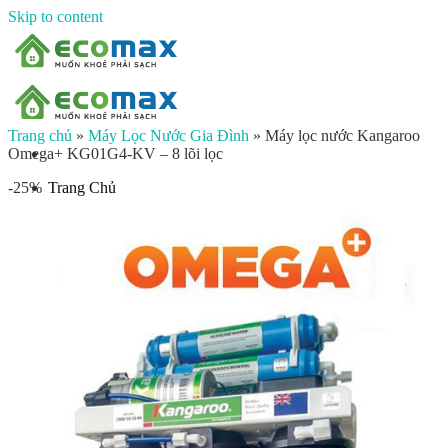
Skip to content
Trang chủ
»
Máy Lọc Nước Gia Đình
»
Máy lọc nước Kangaroo
Omega+ KG01G4-KV – 8 lõi lọc
Trang Chủ
-25%
Giới thiệu
Sản phẩm
Lọc nước đầu nguồn
Lọc tổng chung cư
Lọc tổng biệt thự
Lọc nước giếng khoan
Lọc tổng sinh hoạt
Đèn UV diệt khuẩn
Máy lọc nước gia đình
Máy lọc nước ion kiềm công nghiệp
Máy lọc nước ion kiềm gia đình
Máy lọc nước công nghiệp
Xử lý nước công nghiệp
Vật liệu lọc nước