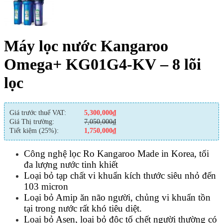
Máy lọc nước Kangaroo
Omega+ KG01G4-KV – 8 lõi
lọc
Giá trước thuế VAT:
5,300,000
₫
Giá Thị trường:
7,050,000
₫
Tiết kiệm (25%):
1,750,000
₫
Công nghệ lọc Ro Kangaroo Made in Korea, tối
đa lượng nước tinh khiết
Loại bỏ tạp chất vi khuẩn kích thước siêu nhỏ đến
103 micron
Loại bỏ Amip ăn não người, chủng vi khuẩn tồn
tại trong nước rất khó tiêu diệt.
Loại bỏ Asen, loại bỏ độc tố chết người thường có