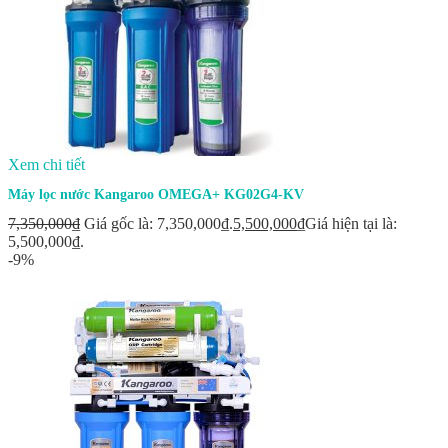
Xem chi tiết
Máy lọc nước Kangaroo OMEGA+ KG02G4-KV
7,350,000
₫
Giá gốc là: 7,350,000₫.
5,500,000
₫
Giá hiện tại là:
5,500,000₫.
-9%