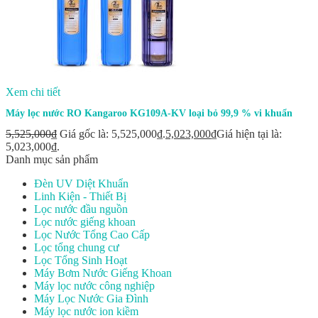
Xem chi tiết
Máy lọc nước RO Kangaroo KG109A-KV loại bỏ 99,9 % vi khuẩn
5,525,000
₫
Giá gốc là: 5,525,000₫.
5,023,000
₫
Giá hiện tại là:
5,023,000₫.
Danh mục sản phẩm
Đèn UV Diệt Khuẩn
Linh Kiện - Thiết Bị
Lọc nước đầu nguồn
Lọc nước giếng khoan
Lọc Nước Tổng Cao Cấp
Lọc tổng chung cư
Lọc Tổng Sinh Hoạt
Máy Bơm Nước Giếng Khoan
Máy lọc nước công nghiệp
Máy Lọc Nước Gia Đình
Máy lọc nước ion kiềm