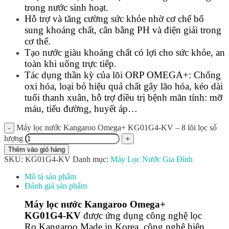
trong nước sinh hoạt.
Hỗ trợ và tăng cường sức khỏe nhờ cơ chế bổ
sung khoáng chất, cân bằng PH và điện giải trong
cơ thể.
Tạo nước giàu khoáng chất có lợi cho sức khỏe, an
toàn khi uống trực tiếp.
Tác dụng thần kỳ của lõi ORP OMEGA+: Chống
oxi hóa, loại bỏ hiệu quả chất gây lão hóa, kéo dài
tuổi thanh xuân, hỗ trợ điều trị bệnh mãn tính: mỡ
máu, tiểu đường, huyết áp…
Máy lọc nước Kangaroo Omega+ KG01G4-KV – 8 lõi lọc số
lượng
Thêm vào giỏ hàng
SKU:
KG01G4-KV
Danh mục:
Máy Lọc Nước Gia Đình
Mô tả sản phẩm
Đánh giá sản phẩm
Máy lọc nước Kangaroo Omega+
KG01G4-KV
được ứng dụng công nghệ lọc
Ro Kangaroo Made in Korea, công nghệ hiện