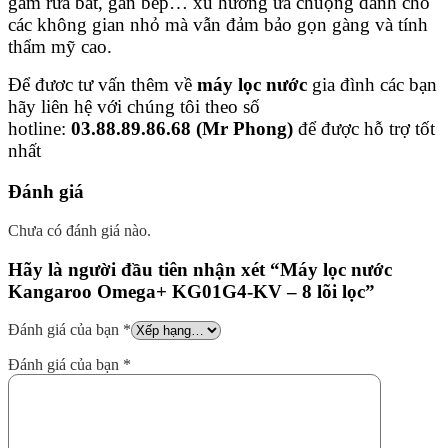
gầm rửa bát, gần bếp… xu hướng ưa chuộng dành cho
các không gian nhỏ mà vẫn đảm bảo gọn gàng và tính
thẩm mỹ cao.
Để đươc tư vấn thêm về
máy lọc nước
gia đình các bạn
hãy liên hệ với chúng tôi theo số
hotline:
03.88.89.86.68 (Mr Phong)
để được hỗ trợ tốt
nhất
Đánh giá
Chưa có đánh giá nào.
Hãy là người đầu tiên nhận xét “Máy lọc nước
Kangaroo Omega+ KG01G4-KV – 8 lõi lọc”
Đánh giá của bạn
*
Đánh giá của bạn
*