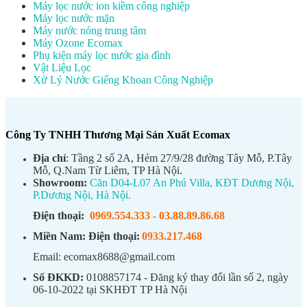
Máy lọc nước ion kiềm công nghiệp
Máy lọc nước mặn
Máy nước nóng trung tâm
Máy Ozone Ecomax
Phụ kiện máy lọc nước gia đình
Vật Liệu Lọc
Xử Lý Nước Giếng Khoan Công Nghiệp
Công Ty TNHH Thương Mại Sản Xuất Ecomax
Địa chỉ
: Tầng 2 số 2A, Hẻm 27/9/28 đường Tây Mỗ, P.Tây
Mỗ, Q.Nam Từ Liêm, TP Hà Nội.
Showroom:
Căn D04-L07 An Phú Villa, KĐT Dương Nội,
P.Dương Nội, Hà Nội.
Điện thoại:
0969.554.333
-
03.88.89.86.68
Miền Nam:
Điện thoại:
0933.217.468
Email: ecomax8688@gmail.com
Số ĐKKD:
0108857174 - Đăng ký thay đổi lần số 2, ngày
06-10-2022 tại SKHĐT TP Hà Nội