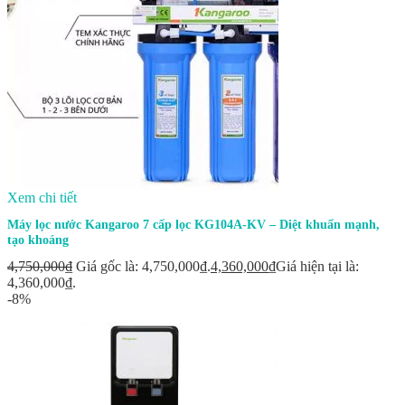
Xem chi tiết
Máy lọc nước Kangaroo 7 cấp lọc KG104A-KV – Diệt khuẩn mạnh,
tạo khoáng
4,750,000
₫
Giá gốc là: 4,750,000₫.
4,360,000
₫
Giá hiện tại là:
4,360,000₫.
-8%