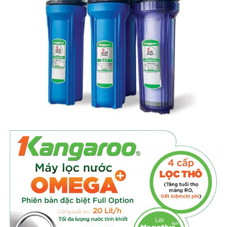
Linh kiện
Heat pump
Máy Ozone
Công Trình
Blog
Kiến Thức Chia sẻ
Tư Vấn Giải Pháp
Liên Hệ
Tìm kiếm:
Tìm kiếm: