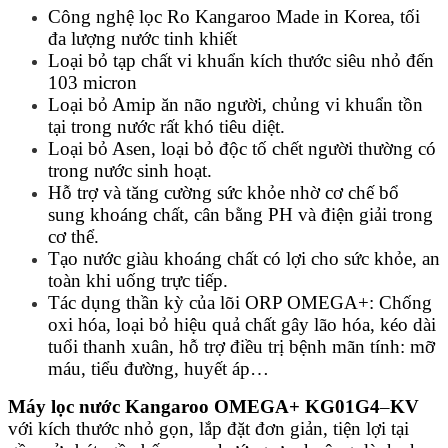
Công nghệ lọc Ro Kangaroo Made in Korea, tối
đa lượng nước tinh khiết
Loại bỏ tạp chất vi khuẩn kích thước siêu nhỏ đến
103 micron
Loại bỏ Amip ăn não người, chủng vi khuẩn tồn
tại trong nước rất khó tiêu diệt.
Loại bỏ Asen, loại bỏ độc tố chết người thường có
trong nước sinh hoạt.
Hỗ trợ và tăng cường sức khỏe nhờ cơ chế bổ
sung khoáng chất, cân bằng PH và điện giải trong
cơ thể.
Tạo nước giàu khoáng chất có lợi cho sức khỏe, an
toàn khi uống trực tiếp.
Tác dụng thần kỳ của lõi ORP OMEGA+: Chống
oxi hóa, loại bỏ hiệu quả chất gây lão hóa, kéo dài
tuổi thanh xuân, hỗ trợ điều trị bệnh mãn tính: mỡ
máu, tiểu đường, huyết áp…
Máy lọc nước Kangaroo OMEGA+ KG01G4
–
KV
với kích thước nhỏ gọn, lắp đặt đơn giản, tiện lợi tại