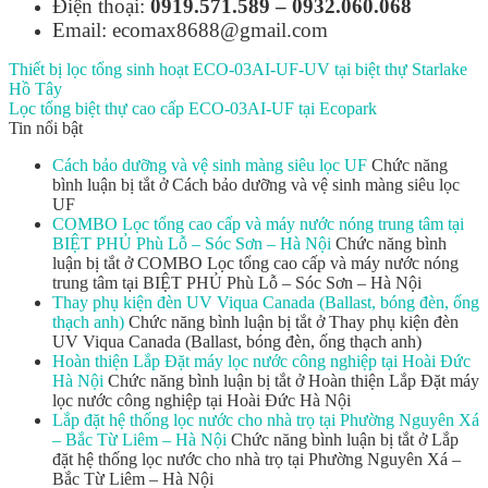
Điện thoại:
0919.571.589 – 0932.060.068
Email: ecomax8688@gmail.com
Thiết bị lọc tổng sinh hoạt ECO-03AI-UF-UV tại biệt thự Starlake
Hồ Tây
Lọc tổng biệt thự cao cấp ECO-03AI-UF tại Ecopark
Tin nổi bật
Cách bảo dưỡng và vệ sinh màng siêu lọc UF
Chức năng
bình luận bị tắt
ở Cách bảo dưỡng và vệ sinh màng siêu lọc
UF
COMBO Lọc tổng cao cấp và máy nước nóng trung tâm tại
BIỆT PHỦ Phù Lỗ – Sóc Sơn – Hà Nội
Chức năng bình
luận bị tắt
ở COMBO Lọc tổng cao cấp và máy nước nóng
trung tâm tại BIỆT PHỦ Phù Lỗ – Sóc Sơn – Hà Nội
Thay phụ kiện đèn UV Viqua Canada (Ballast, bóng đèn, ống
thạch anh)
Chức năng bình luận bị tắt
ở Thay phụ kiện đèn
UV Viqua Canada (Ballast, bóng đèn, ống thạch anh)
Hoàn thiện Lắp Đặt máy lọc nước công nghiệp tại Hoài Đức
Hà Nội
Chức năng bình luận bị tắt
ở Hoàn thiện Lắp Đặt máy
lọc nước công nghiệp tại Hoài Đức Hà Nội
Lắp đặt hệ thống lọc nước cho nhà trọ tại Phường Nguyên Xá
– Bắc Từ Liêm – Hà Nội
Chức năng bình luận bị tắt
ở Lắp
đặt hệ thống lọc nước cho nhà trọ tại Phường Nguyên Xá –
Bắc Từ Liêm – Hà Nội