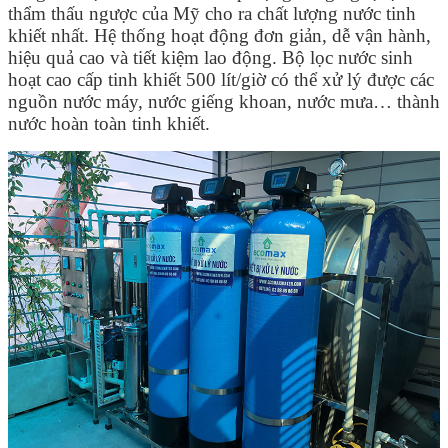
thẩm thấu ngược của Mỹ cho ra chất lượng nước tinh
khiết nhất. Hệ thống hoạt động đơn giản, dễ vận hành,
hiệu quả cao và tiết kiệm lao động. Bộ lọc nước sinh
hoạt cao cấp tinh khiết 500 lít/giờ có thể xử lý được các
nguồn nước máy, nước giếng khoan, nước mưa… thành
nước hoàn toàn tinh khiết.