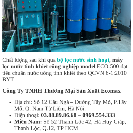
Chất lượng sau khi qua
bộ lọc nước sinh hoạt
,
máy
lọc nước tinh khiết công nghiệp model
ECO-500 đạt
tiêu chuẩn nước uống tinh khiết theo QCVN 6-1:2010
BYT.
Công Ty TNHH Thương Mại Sản Xuất Ecomax
Địa chỉ: Số 12 Cầu Ngà – Đường Tây Mỗ, P.Tây
Mỗ, Q. Nam Từ Liêm, Hà Nội.
Điện thoại:
03.88.89.86.68 – 0969.554.333
Miền Nam:
Số 52 Thạnh Lộc 42, Hà Huy Giáp,
Thạnh Lộc, Q.12, TP HCM