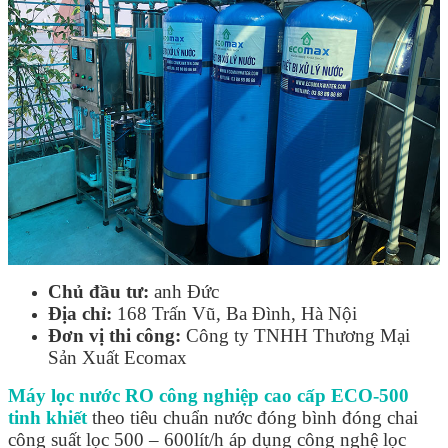
Linh kiện
Heat pump
Máy Ozone
Công Trình
Blog
Kiến Thức Chia sẻ
Tư Vấn Giải Pháp
Liên Hệ
Tìm kiếm:
Tìm kiếm:
Chủ đầu tư:
anh Đức
Địa chỉ:
168 Trấn Vũ, Ba Đình, Hà Nội
Đơn vị thi công:
Công ty TNHH Thương Mại
Sản Xuất Ecomax
Máy lọc nước RO công nghiệp cao cấp ECO-500
tinh khiết
theo tiêu chuẩn nước đóng bình đóng chai
công suất lọc 500 – 600lít/h áp dụng công nghệ lọc