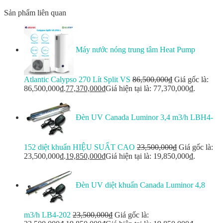
Sản phẩm liên quan
Máy nước nóng trung tâm Heat Pump
Atlantic Calypso 270 Lít Split VS
86,500,000
₫
Giá gốc là:
86,500,000₫.
77,370,000
₫
Giá hiện tại là: 77,370,000₫.
Đèn UV Canada Luminor 3,4 m3/h LBH4-
152 diệt khuẩn HIỆU SUẤT CAO
23,500,000
₫
Giá gốc là:
23,500,000₫.
19,850,000
₫
Giá hiện tại là: 19,850,000₫.
Đèn UV diệt khuẩn Canada Luminor 4,8
m3/h LB4-202
23,500,000
₫
Giá gốc là: