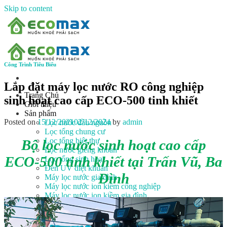
Skip to content
Công Trình Tiêu Biểu
Lắp đặt máy lọc nước RO công nghiệp
Trang Chủ
sinh hoạt cao cấp ECO-500 tinh khiết
Giới thiệu
Sản phẩm
Posted on
15/12/2021
02/12/2024
by
admin
Lọc nước đầu nguồn
Lọc tổng chung cư
Lọc tổng biệt thự
Bộ lọc nước sinh hoạt cao cấp
Lọc nước giếng khoan
ECO-500 tinh khiết tại Trấn Vũ, Ba
Lọc tổng sinh hoạt
Đèn UV diệt khuẩn
Đình
Máy lọc nước gia đình
Máy lọc nước ion kiềm công nghiệp
Máy lọc nước ion kiềm gia đình
Máy lọc nước công nghiệp
Xử lý nước công nghiệp
Vật liệu lọc nước