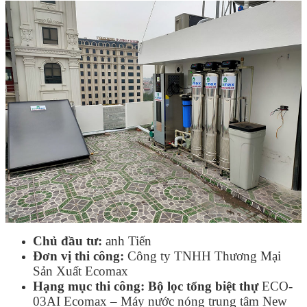
Linh kiện
Heat pump
Máy Ozone
Công Trình
Blog
Kiến Thức Chia sẻ
Tư Vấn Giải Pháp
Liên Hệ
Tìm kiếm:
Tìm kiếm:
Chủ đầu tư:
anh Tiến
Đơn vị thi công:
Công ty TNHH Thương Mại
Sản Xuất Ecomax
Hạng mục thi công:
Bộ lọc tổng biệt thự
ECO-
03AI Ecomax – Máy nước nóng trung tâm New