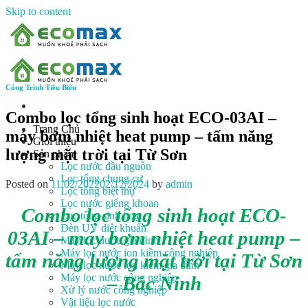
Skip to content
Công Trình Tiêu Biểu
Combo lọc tổng sinh hoạt ECO-03AI –
Trang Chủ
máy bơm nhiệt heat pump – tấm năng
Giới thiệu
lượng mặt trời tại Từ Sơn
Sản phẩm
Lọc nước đầu nguồn
Lọc tổng chung cư
Posted on
11/02/2022
02/12/2024
by
admin
Lọc tổng biệt thự
Lọc nước giếng khoan
Combo lọc tổng sinh hoạt ECO-
Lọc tổng sinh hoạt
Đèn UV diệt khuẩn
03AI – máy bơm nhiệt heat pump –
Máy lọc nước gia đình
Máy lọc nước ion kiềm công nghiệp
tấm năng lượng mặt trời tại Từ Sơn
Máy lọc nước ion kiềm gia đình
Máy lọc nước công nghiệp
– Bắc Ninh
Xử lý nước công nghiệp
Vật liệu lọc nước