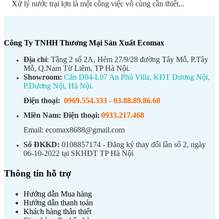
Xử lý nước trại lợn là một công việc vô cùng cần thiết...
Công Ty TNHH Thương Mại Sản Xuất Ecomax
Địa chỉ
: Tầng 2 số 2A, Hẻm 27/9/28 đường Tây Mỗ, P.Tây
Mỗ, Q.Nam Từ Liêm, TP Hà Nội.
Showroom:
Căn D04-L07 An Phú Villa, KĐT Dương Nội,
P.Dương Nội, Hà Nội.
Điện thoại:
0969.554.333
-
03.88.89.86.68
Miền Nam:
Điện thoại:
0933.217.468
Email: ecomax8688@gmail.com
Số ĐKKD:
0108857174 - Đăng ký thay đổi lần số 2, ngày
06-10-2022 tại SKHĐT TP Hà Nội
Thông tin hỗ trợ
Hướng dẫn Mua hàng
Hướng dẫn thanh toán
Khách hàng thân thiết