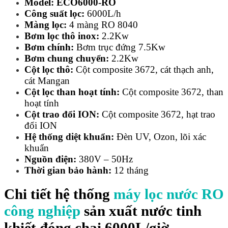
Model: ECO6000-RO
Công suất lọc:
6000L/h
Màng lọc:
4 màng RO 8040
Bơm lọc thô inox:
2.2Kw
Bơm chính:
Bơm trục đứng 7.5Kw
Bơm chung chuyển:
2.2Kw
Cột lọc thô:
Cột composite 3672, cát thạch anh,
cát Mangan
Cột lọc than hoạt tính:
Cột composite 3672, than
hoạt tính
Cột trao đổi ION:
Cột composite 3672, hạt trao
đổi ION
Hệ thống diệt khuẩn:
Đèn UV, Ozon, lõi xác
khuẩn
Nguồn điện:
380V – 50Hz
Thời gian bảo hành:
12 tháng
Chi tiết hệ thống
máy lọc nước RO
công nghiệp
sản xuất nước tinh
khiết đóng chai 6000L/giờ