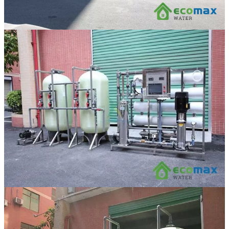
Linh kiện
Heat pump
Máy Ozone
Công Trình
Blog
Kiến Thức Chia sẻ
Tư Vấn Giải Pháp
Liên Hệ
Tìm kiếm:
Tìm kiếm: