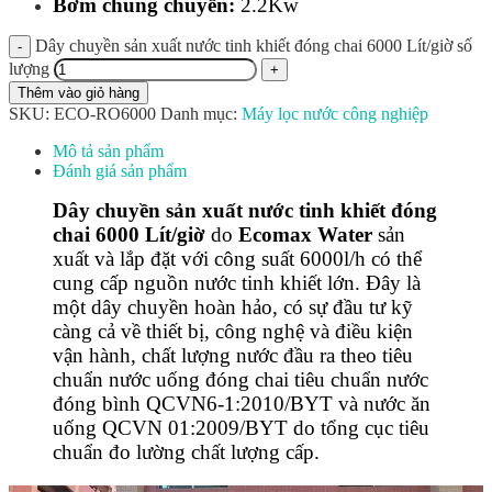
Bơm chung chuyển:
2.2Kw
Dây chuyền sản xuất nước tinh khiết đóng chai 6000 Lít/giờ số
lượng
Thêm vào giỏ hàng
SKU:
ECO-RO6000
Danh mục:
Máy lọc nước công nghiệp
Mô tả sản phẩm
Đánh giá sản phẩm
Dây chuyền sản xuất nước tinh khiết đóng
chai 6000 Lít/giờ
do
Ecomax Water
sản
xuất và lắp đặt với công suất 6000l/h có thể
cung cấp nguồn nước tinh khiết lớn. Đây là
một dây chuyền hoàn hảo, có sự đầu tư kỹ
càng cả về thiết bị, công nghệ và điều kiện
vận hành,
chất lượng nước đầu ra theo tiêu
chuẩn nước uống đóng chai tiêu chuẩn nước
đóng bình QCVN6-1:2010/BYT và nước ăn
uống QCVN 01:2009/BYT do tổng cục tiêu
chuẩn đo lường chất lượng cấp.