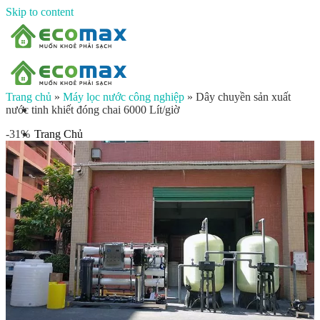
Skip to content
Trang chủ
»
Máy lọc nước công nghiệp
»
Dây chuyền sản xuất
nước tinh khiết đóng chai 6000 Lít/giờ
Trang Chủ
-31%
Giới thiệu
Sản phẩm
Lọc nước đầu nguồn
Lọc tổng chung cư
Lọc tổng biệt thự
Lọc nước giếng khoan
Lọc tổng sinh hoạt
Đèn UV diệt khuẩn
Máy lọc nước gia đình
Máy lọc nước ion kiềm công nghiệp
Máy lọc nước ion kiềm gia đình
Máy lọc nước công nghiệp
Xử lý nước công nghiệp
Vật liệu lọc nước