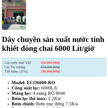
Dây chuyền sản xuất nước tinh
khiết đóng chai 6000 Lít/giờ
Giá trước thuế VAT:
450,000,000
₫
Giá Thị trường:
650,000,000
₫
Tiết kiệm (31%):
200,000,000
₫
Model: ECO6000-RO
Công suất lọc:
6000L/h
Màng lọc:
4 màng RO 8040
Bơm lọc thô inox:
2.2Kw
Bơm chính:
Bơm trục đứng 7.5Kw