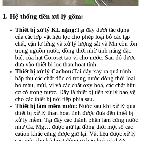
1. Hệ thống tiền xử lý gồm:
Thiết bị xử lý KL nặng:
Tại đây dưới tác dụng
của các lớp vật liệu lọc cho phép loại bỏ các tạp
chất, cặn lơ lửng và xử lý lượng sắt và Mn còn tồn
trong nguồn nước, đồng thời nhờ tính năng đặc
biệt của hạt Coroset tạo vị cho nước. Sau đó được
đưa vào thiết bị lọc than hoạt tính.
Thiết bị xử lý Cacbon:
Tại đây xảy ra quá trình
hấp thụ các chất độc có trong nước đồng thời loại
bỏ màu, mùi, vị và các chất oxy hoá, các chất hữu
cơ có trong nước. Đây là thiết bị tiền xử lý bảo vệ
cho các thiết bị nối tiếp phía sau.
Thiết bị làm mềm nước:
Nước sau khi xử lý qua
thiết bị xử lý than hoạt tính được đưa đến thiết bị
xử lý mềm. Tại đây các thành phần làm cứng nước
như Ca, Mg… được giữ lại đồng thời một số các
cation khác cũng được giữ lại. Vật liệu được xử lý
sau một chu kỳ hoạt động sẽ bão hoà và được