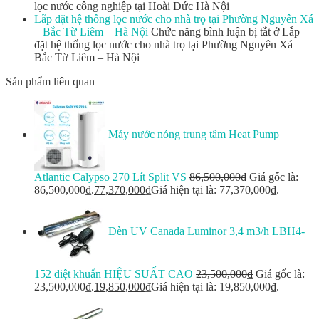
lọc nước công nghiệp tại Hoài Đức Hà Nội
Lắp đặt hệ thống lọc nước cho nhà trọ tại Phường Nguyên Xá
– Bắc Từ Liêm – Hà Nội
Chức năng bình luận bị tắt
ở Lắp
đặt hệ thống lọc nước cho nhà trọ tại Phường Nguyên Xá –
Bắc Từ Liêm – Hà Nội
Sản phẩm liên quan
Máy nước nóng trung tâm Heat Pump
Atlantic Calypso 270 Lít Split VS
86,500,000
₫
Giá gốc là:
86,500,000₫.
77,370,000
₫
Giá hiện tại là: 77,370,000₫.
Đèn UV Canada Luminor 3,4 m3/h LBH4-
152 diệt khuẩn HIỆU SUẤT CAO
23,500,000
₫
Giá gốc là:
23,500,000₫.
19,850,000
₫
Giá hiện tại là: 19,850,000₫.