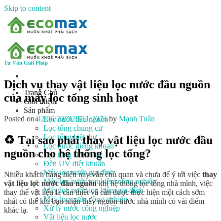
Skip to content
Tư Vấn Giải Pháp
Dịch vụ thay vật liệu lọc nước đầu nguồn
Trang Chủ
của máy lọc tổng sinh hoạt
Giới thiệu
Sản phẩm
Posted on
02/06/2023
29/11/2024
by
Mạnh Tuân
Lọc nước đầu nguồn
Lọc tổng chung cư
Lọc tổng biệt thự
♻️ Tại sao phải thay vật liệu lọc nước đầu
Lọc nước giếng khoan
nguồn cho hệ thống lọc tổng?
Lọc tổng sinh hoạt
Đèn UV diệt khuẩn
Máy lọc nước gia đình
Nhiều khách hàng hiện nay vẫn chủ quan và chưa để ý tới việc
thay
Máy lọc nước ion kiềm công nghiệp
vật liệu lọc nước đầu nguồn
khi hệ thống lọc tổng nhà mình, việc
Máy lọc nước ion kiềm gia đình
thay thế vật liệu là cần thiết và cần được thực hiện một cách sớm
Máy lọc nước công nghiệp
nhất có thể khi bạn nhận thấy nguồn nước nhà mình có vài điểm
Xử lý nước công nghiệp
khác lạ.
Vật liệu lọc nước