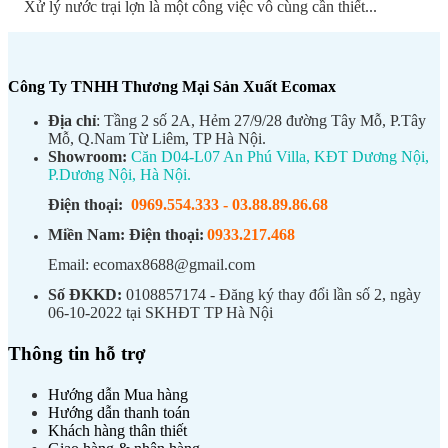
Xử lý nước trại lợn là một công việc vô cùng cần thiết...
Công Ty TNHH Thương Mại Sản Xuất Ecomax
Địa chỉ
: Tầng 2 số 2A, Hẻm 27/9/28 đường Tây Mỗ, P.Tây
Mỗ, Q.Nam Từ Liêm, TP Hà Nội.
Showroom:
Căn D04-L07 An Phú Villa, KĐT Dương Nội,
P.Dương Nội, Hà Nội.
Điện thoại:
0969.554.333
-
03.88.89.86.68
Miền Nam:
Điện thoại:
0933.217.468
Email: ecomax8688@gmail.com
Số ĐKKD:
0108857174 - Đăng ký thay đổi lần số 2, ngày
06-10-2022 tại SKHĐT TP Hà Nội
Thông tin hỗ trợ
Hướng dẫn Mua hàng
Hướng dẫn thanh toán
Khách hàng thân thiết