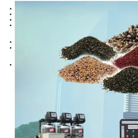
Linh kiện
Heat pump
Máy Ozone
Công Trình
Blog
Kiến Thức Chia sẻ
Tư Vấn Giải Pháp
Liên Hệ
Tìm kiếm:
Tìm kiếm: