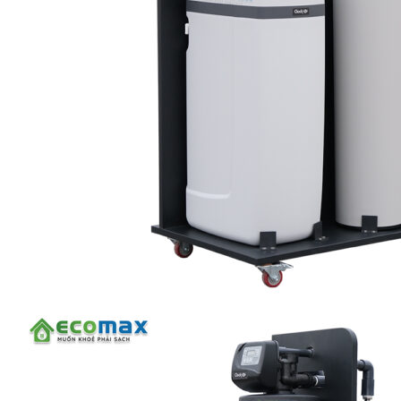
Linh kiện
Heat pump
Máy Ozone
Công Trình
Blog
Kiến Thức Chia sẻ
Tư Vấn Giải Pháp
Liên Hệ
Tìm kiếm:
Tìm kiếm: