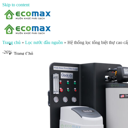
Skip to content
Trang chủ
»
Lọc nước đầu nguồn
»
Hệ thống lọc tổng biệt thự ca
-26%
Trang Chủ
Giới thiệu
Sản phẩm
Lọc nước đầu nguồn
Lọc tổng chung cư
Lọc tổng biệt thự
Lọc nước giếng khoan
Lọc tổng sinh hoạt
Đèn UV diệt khuẩn
Máy lọc nước gia đình
Máy lọc nước ion kiềm công nghiệp
Máy lọc nước ion kiềm gia đình
Máy lọc nước công nghiệp
Xử lý nước công nghiệp
Vật liệu lọc nước