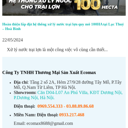
Hoàn thiện lắp đặt hệ thống xử lý nước trại lợn quy mô 100HA tại Lạc Thuỷ
– Hoà Bình
22/05/2024
Xử lý nước trại lợn là một công việc vô cùng cần thiết...
Công Ty TNHH Thương Mại Sản Xuất Ecomax
Địa chỉ
: Tầng 2 số 2A, Hẻm 27/9/28 đường Tây Mỗ, P.Tây
Mỗ, Q.Nam Từ Liêm, TP Hà Nội.
Showroom:
Căn D04-L07 An Phú Villa, KĐT Dương Nội,
P.Dương Nội, Hà Nội.
Điện thoại:
0969.554.333
-
03.88.89.86.68
Miền Nam:
Điện thoại:
0933.217.468
Email: ecomax8688@gmail.com