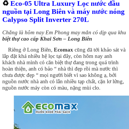
♻️
Eco-05 Ultra Luxury Lọc nước đầu
nguồn tại Long Biên và máy nước nóng
Calypso Split Inverter
270L
Chẳng là hôm nay Em Phong may mắn có dịp qua khu
biệt thự cao cấp Khai Sơn – Long Biên
Riêng ở Long Biên,
Ecomax
cũng đã tới khảo sát và
lắp đặt khá nhiều hệ lọc tại đây, còn hôm nay anh
khách nhà mình có căn biệt thự đang trong quá trình
hoàn thiện, anh có bảo “ nhà thì đẹp rồi mà nước thì
chưa được đẹp “ mọi người biết vì sao không ạ, bởi
nguồn nước nhà anh có lẫn nhiều tạp chất, cặn lơ lửng,
nguồn nước máy còn có màu, nặng mùi clo.