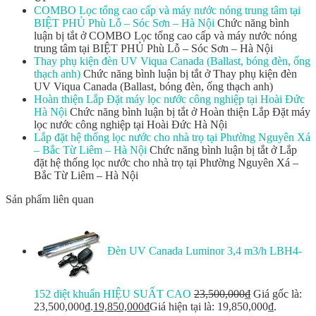
COMBO Lọc tổng cao cấp và máy nước nóng trung tâm tại
BIỆT PHỦ Phù Lỗ – Sóc Sơn – Hà Nội
Chức năng bình
luận bị tắt
ở COMBO Lọc tổng cao cấp và máy nước nóng
trung tâm tại BIỆT PHỦ Phù Lỗ – Sóc Sơn – Hà Nội
Thay phụ kiện đèn UV Viqua Canada (Ballast, bóng đèn, ống
thạch anh)
Chức năng bình luận bị tắt
ở Thay phụ kiện đèn
UV Viqua Canada (Ballast, bóng đèn, ống thạch anh)
Hoàn thiện Lắp Đặt máy lọc nước công nghiệp tại Hoài Đức
Hà Nội
Chức năng bình luận bị tắt
ở Hoàn thiện Lắp Đặt máy
lọc nước công nghiệp tại Hoài Đức Hà Nội
Lắp đặt hệ thống lọc nước cho nhà trọ tại Phường Nguyên Xá
– Bắc Từ Liêm – Hà Nội
Chức năng bình luận bị tắt
ở Lắp
đặt hệ thống lọc nước cho nhà trọ tại Phường Nguyên Xá –
Bắc Từ Liêm – Hà Nội
Sản phẩm liên quan
Đèn UV Canada Luminor 3,4 m3/h LBH4-
152 diệt khuẩn HIỆU SUẤT CAO
23,500,000
₫
Giá gốc là:
23,500,000₫.
19,850,000
₫
Giá hiện tại là: 19,850,000₫.