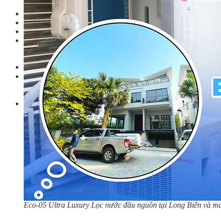
Linh kiện
Heat pump
Máy Ozone
Công Trình
Blog
Kiến Thức Chia sẻ
Tư Vấn Giải Pháp
Liên Hệ
Tìm kiếm:
Tìm kiếm:
Eco-05 Ultra Luxury Lọc nước đầu nguồn tại Long Biên và 