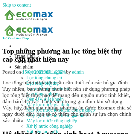
Skip to content
Tư Vấn Giải Pháp
Top những phương án lọc tổng biệt thự
Trang Chủ
cao cấp nhất hiện nay
Giới thiệu
Sản phẩm
Posted on
15/04/2022
30/11/2024
by
admin
Lọc nước đầu nguồn
Lọc tổng chung cư
Lọc tổng biệt thự là nhu cầu cần thiết của các hộ gia đình.
Lọc tổng biệt thự
Lọc nước giếng khoan
Tuy nhiên, bạn nhưng chưa biết nên sử dụng phương pháp
Lọc tổng sinh hoạt
lọc tổng biệt thực nào để mang đến nguồn nước tinh khiết,
Đèn UV diệt khuẩn
đảm bảo cho các thành viên trong gia đình khi sử dụng.
Máy lọc nước gia đình
Vậy, hãy điểm qua những phương án được Ecomax chia sẻ
Máy lọc nước ion kiềm công nghiệp
ngay dưới đây, bạn sẽ có thêm cho mình sự lựa chọn chính
Máy lọc nước ion kiềm gia đình
xác nhất.
Máy lọc nước công nghiệp
Xử lý nước công nghiệp
Vật liệu lọc nước
Hệ thống lọc tổng sinh hoạt Aquasana