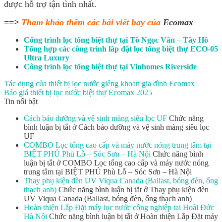
được hỗ trợ tận tình nhất.
==>
Tham khảo thêm các bài viết hay của
Ecomax
Công trình lọc tổng biệt thự tại Tô Ngọc Vân – Tây Hồ
Tổng hợp các công trình lắp đặt lọc tổng biệt thự ECO-05
Ultra Luxury
Công trình lọc tổng biệt thự tại Vinhomes Riverside
Tác dụng của thiết bị lọc nước giếng khoan gia đình Ecomax
Báo giá thiết bị lọc nước biệt thự Ecomax 2025
Tin nổi bật
Cách bảo dưỡng và vệ sinh màng siêu lọc UF
Chức năng
bình luận bị tắt
ở Cách bảo dưỡng và vệ sinh màng siêu lọc
UF
COMBO Lọc tổng cao cấp và máy nước nóng trung tâm tại
BIỆT PHỦ Phù Lỗ – Sóc Sơn – Hà Nội
Chức năng bình
luận bị tắt
ở COMBO Lọc tổng cao cấp và máy nước nóng
trung tâm tại BIỆT PHỦ Phù Lỗ – Sóc Sơn – Hà Nội
Thay phụ kiện đèn UV Viqua Canada (Ballast, bóng đèn, ống
thạch anh)
Chức năng bình luận bị tắt
ở Thay phụ kiện đèn
UV Viqua Canada (Ballast, bóng đèn, ống thạch anh)
Hoàn thiện Lắp Đặt máy lọc nước công nghiệp tại Hoài Đức
Hà Nội
Chức năng bình luận bị tắt
ở Hoàn thiện Lắp Đặt máy