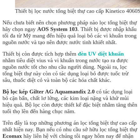
Thiết bị lọc nước tổng biệt thự cao cấp Kinetico 406
Nếu chưa biết nên chọn phương pháp nào lọc tổng biệt thự
hãy chọn ngay
AOS System 103
. Thiết bị được nhập khẩu
tối đa từ Mỹ mang đến hiệu quả loại bỏ các vi khuẩn trong
nguồn nước và tạo nên được nước tinh khiết nhất.
Thiết bị còn được tích hợp thêm
đèn UV diệt khuẩn
nhằm tiêu diệt vius và vi khuẩn trong nước tạo ra được
nguồn nước tốt cho nhu cầu người dùng. Ngoài ra, lọc
tổng biệt thự này còn có tác dụng loại bỏ được tuốc trừ
sâu, thuốc diệt cỏ và toàn bộ các hóa chất khác.
Bộ lọc kép Gilter AG Aquamandix 2.0
có tác dụng loại
bỏ cặn bẩn, chất lơ lửng, các kim loại nặng và khử mùi
hiệu quả. Bộ lọc còn được thiết kế đặc biệt nhằm tăng thên
tuổi thọ lên đến hàng chục năm.
Trên đây là top những phương án lọc tổng biệt thự cao cấp
nhất hiện nay. Bạn nếu có nhu cầu sở hữu lọc tổng biệt thự
Ecomax
hãy liên hệ với chúng tôi ngay hôm nay để nhận