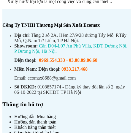
Xử lý nước trại lợn là một công việc vô cùng cần thiết...
Công Ty TNHH Thương Mại Sản Xuất Ecomax
Địa chỉ
: Tầng 2 số 2A, Hẻm 27/9/28 đường Tây Mỗ, P.Tây
Mỗ, Q.Nam Từ Liêm, TP Hà Nội.
Showroom:
Căn D04-L07 An Phú Villa, KĐT Dương Nội,
P.Dương Nội, Hà Nội.
Điện thoại:
0969.554.333
-
03.88.89.86.68
Miền Nam:
Điện thoại:
0933.217.468
Email: ecomax8688@gmail.com
Số ĐKKD:
0108857174 - Đăng ký thay đổi lần số 2, ngày
06-10-2022 tại SKHĐT TP Hà Nội
Thông tin hỗ trợ
Hướng dẫn Mua hàng
Hướng dẫn thanh toán
Khách hàng thân thiết
Giao hàng & nhận hàng