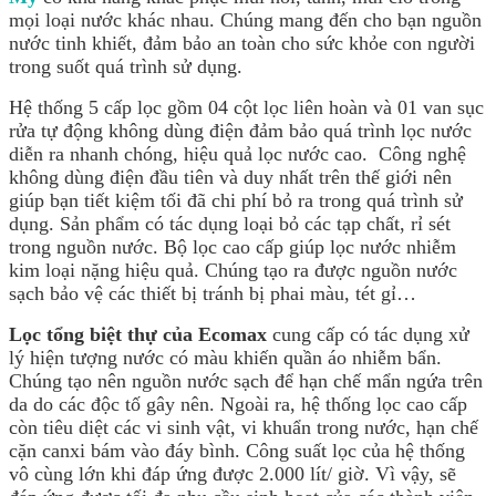
mọi loại nước khác nhau. Chúng mang đến cho bạn nguồn
nước tinh khiết, đảm bảo an toàn cho sức khỏe con người
trong suốt quá trình sử dụng.
Hệ thống 5 cấp lọc gồm 04 cột lọc liên hoàn và 01 van sục
rửa tự động không dùng điện đảm bảo quá trình lọc nước
diễn ra nhanh chóng, hiệu quả lọc nước cao. Công nghệ
không dùng điện đầu tiên và duy nhất trên thế giới nên
giúp bạn tiết kiệm tối đã chi phí bỏ ra trong quá trình sử
dụng. Sản phẩm có tác dụng loại bỏ các tạp chất, rỉ sét
trong nguồn nước. Bộ lọc cao cấp giúp lọc nước nhiễm
kim loại nặng hiệu quả. Chúng tạo ra được nguồn nước
sạch bảo vệ các thiết bị tránh bị phai màu, tét gỉ…
Lọc tổng biệt thự của Ecomax
cung cấp có tác dụng xử
lý hiện tượng nước có màu khiến quần áo nhiễm bẩn.
Chúng tạo nên nguồn nước sạch để hạn chế mẩn ngứa trên
da do các độc tố gây nên. Ngoài ra, hệ thống lọc cao cấp
còn tiêu diệt các vi sinh vật, vi khuẩn trong nước, hạn chế
cặn canxi bám vào đáy bình. Công suất lọc của hệ thống
vô cùng lớn khi đáp ứng được 2.000 lít/ giờ. Vì vậy, sẽ