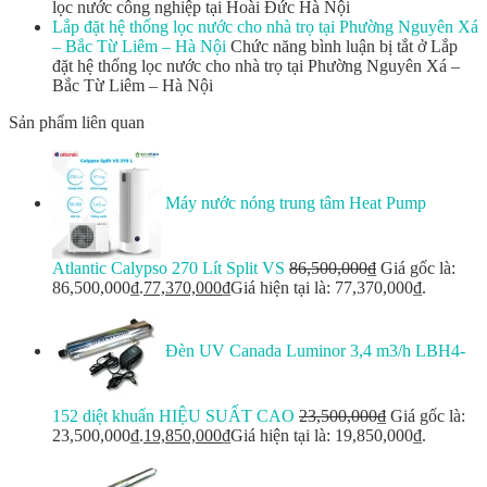
lọc nước công nghiệp tại Hoài Đức Hà Nội
Lắp đặt hệ thống lọc nước cho nhà trọ tại Phường Nguyên Xá
– Bắc Từ Liêm – Hà Nội
Chức năng bình luận bị tắt
ở Lắp
đặt hệ thống lọc nước cho nhà trọ tại Phường Nguyên Xá –
Bắc Từ Liêm – Hà Nội
Sản phẩm liên quan
Máy nước nóng trung tâm Heat Pump
Atlantic Calypso 270 Lít Split VS
86,500,000
₫
Giá gốc là:
86,500,000₫.
77,370,000
₫
Giá hiện tại là: 77,370,000₫.
Đèn UV Canada Luminor 3,4 m3/h LBH4-
152 diệt khuẩn HIỆU SUẤT CAO
23,500,000
₫
Giá gốc là:
23,500,000₫.
19,850,000
₫
Giá hiện tại là: 19,850,000₫.