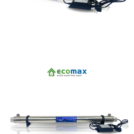
Linh kiện
Heat pump
Máy Ozone
Công Trình
Blog
Kiến Thức Chia sẻ
Tư Vấn Giải Pháp
Liên Hệ
Tìm kiếm:
Tìm kiếm: