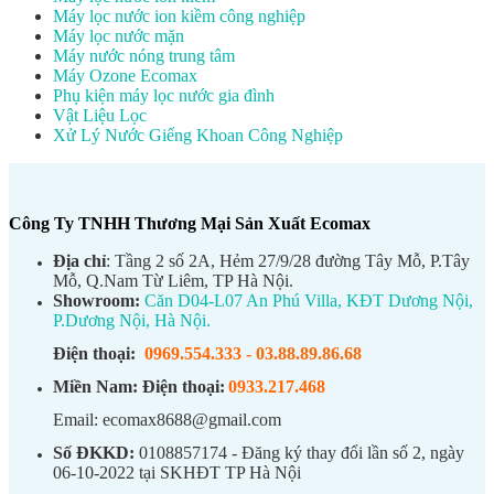
Máy lọc nước ion kiềm công nghiệp
Máy lọc nước mặn
Máy nước nóng trung tâm
Máy Ozone Ecomax
Phụ kiện máy lọc nước gia đình
Vật Liệu Lọc
Xử Lý Nước Giếng Khoan Công Nghiệp
Công Ty TNHH Thương Mại Sản Xuất Ecomax
Địa chỉ
: Tầng 2 số 2A, Hẻm 27/9/28 đường Tây Mỗ, P.Tây
Mỗ, Q.Nam Từ Liêm, TP Hà Nội.
Showroom:
Căn D04-L07 An Phú Villa, KĐT Dương Nội,
P.Dương Nội, Hà Nội.
Điện thoại:
0969.554.333
-
03.88.89.86.68
Miền Nam:
Điện thoại:
0933.217.468
Email: ecomax8688@gmail.com
Số ĐKKD:
0108857174 - Đăng ký thay đổi lần số 2, ngày
06-10-2022 tại SKHĐT TP Hà Nội