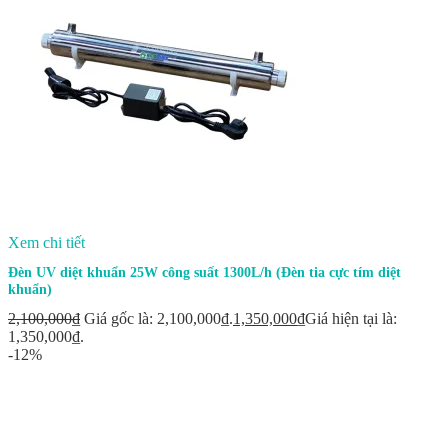
Xem chi tiết
Đèn UV diệt khuẩn 25W công suất 1300L/h (Đèn tia cực tím diệt
khuẩn)
2,100,000
₫
Giá gốc là: 2,100,000₫.
1,350,000
₫
Giá hiện tại là:
1,350,000₫.
-12%