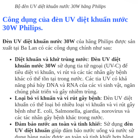
Bộ đèn UV diệt khuẩn nước 30W hãng Philips
Công dụng của đèn UV diệt khuẩn nước
30W Philips.
Đèn UV diệt khuẩn nước 30W
của hãng Philips được sản
xuất tại Ba Lan có các công dụng chính như sau:
Diệt khuẩn và khử trùng nước
:
Đèn UV diệt
khuẩn nước 30W
sử dụng tia tử ngoại (UV-C) để
tiêu diệt vi khuẩn, vi rút và các tác nhân gây bệnh
khác có thể tồn tại trong nước. Các tia UV có khả
năng phá hủy DNA và RNA của các vi sinh vật, ngăn
chúng phát triển và gây nhiễm trùng.
Loại bỏ vi khuẩn và vi rút gây bệnh
: Đèn UV diệt
khuẩn có thể loại bỏ nhiều loại vi khuẩn và vi rút gây
bệnh như E. coli, Salmonella, giardia, norovirus và
các tác nhân gây bệnh khác trong nước.
Đảm bảo nước an toàn và tinh khiế
t: Sử dụng
đèn
UV diệt khuẩn
giúp đảm bảo nước uống và nước sử
dụng hàng ngày được an toàn và tinh khiết hơn bằng