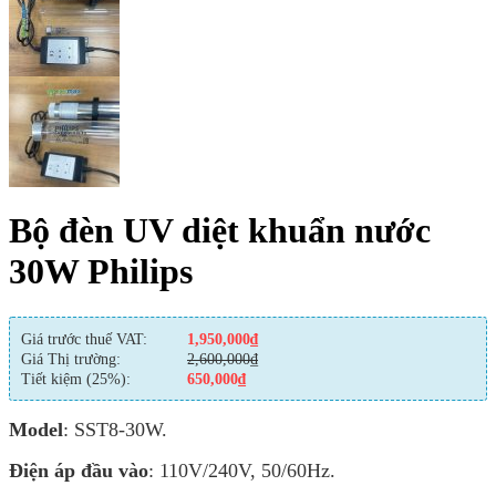
Bộ đèn UV diệt khuẩn nước
30W Philips
Giá trước thuế VAT:
1,950,000
₫
Giá Thị trường:
2,600,000
₫
Tiết kiệm (25%):
650,000
₫
Model
: SST8-30W.
Điện áp đầu vào
: 110V/240V, 50/60Hz.