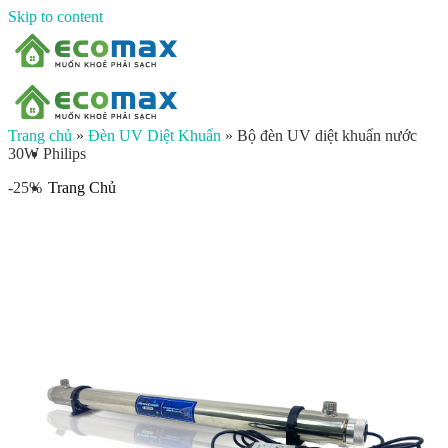
Skip to content
Trang chủ
»
Đèn UV Diệt Khuẩn
»
Bộ đèn UV diệt khuẩn nước
30W Philips
Trang Chủ
-25%
Giới thiệu
Sản phẩm
Lọc nước đầu nguồn
Lọc tổng chung cư
Lọc tổng biệt thự
Lọc nước giếng khoan
Lọc tổng sinh hoạt
Đèn UV diệt khuẩn
Máy lọc nước gia đình
Máy lọc nước ion kiềm công nghiệp
Máy lọc nước ion kiềm gia đình
Máy lọc nước công nghiệp
Xử lý nước công nghiệp
Vật liệu lọc nước