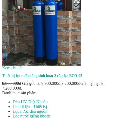
Xem chi tiết
Thiết bị lọc nước tổng sinh hoạt 2 cấp lọc ECO-02
9,900,000
₫
Giá gốc là: 9,900,000₫.
7,200,000
₫
Giá hiện tại là:
7,200,000₫.
Danh mục sản phẩm
Đèn UV Diệt Khuẩn
Linh Kiện - Thiết Bị
Lọc nước đầu nguồn
Lọc nước giếng khoan