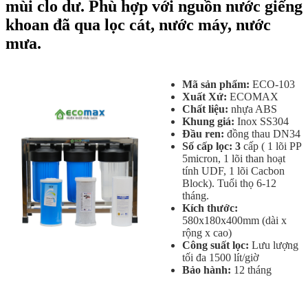
mùi clo dư. Phù hợp với nguồn nước giếng
khoan đã qua lọc cát, nước máy, nước
mưa.
Mã sản phẩm:
ECO-103
Xuất Xứ:
ECOMAX
Chất liệu:
nhựa ABS
Khung giá:
Inox SS304
Đầu ren:
đồng thau DN34
Số cấp lọc: 3
cấp ( 1 lõi PP
5micron, 1 lõi than hoạt
tính UDF, 1 lõi Cacbon
Block). Tuổi thọ 6-12
tháng.
Kích thước:
580x180x400mm (dài x
rộng x cao)
Công suất lọc:
Lưu lượng
tối đa 1500 lít/giờ
Bảo hành:
12 tháng