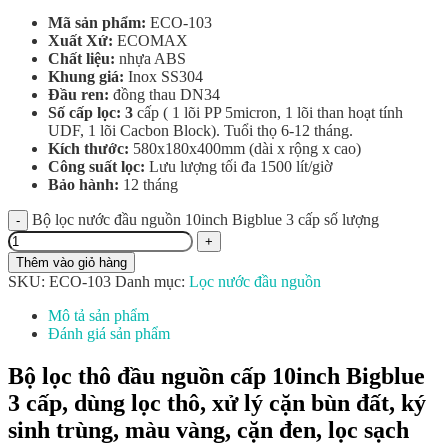
Mã sản phẩm:
ECO-103
Xuất Xứ:
ECOMAX
Chất liệu:
nhựa ABS
Khung giá:
Inox SS304
Đầu ren:
đồng thau DN34
Số cấp lọc: 3
cấp ( 1 lõi PP 5micron, 1 lõi than hoạt tính
UDF, 1 lõi Cacbon Block). Tuổi thọ 6-12 tháng.
Kích thước:
580x180x400mm (dài x rộng x cao)
Công suất lọc:
Lưu lượng tối đa 1500 lít/giờ
Bảo hành:
12 tháng
Bộ lọc nước đầu nguồn 10inch Bigblue 3 cấp số lượng
Thêm vào giỏ hàng
SKU:
ECO-103
Danh mục:
Lọc nước đầu nguồn
Mô tả sản phẩm
Đánh giá sản phẩm
Bộ lọc thô đầu nguồn cấp 10inch Bigblue
3 cấp, dùng lọc thô, xử lý cặn bùn đất, ký
sinh trùng, màu vàng, cặn đen, lọc sạch