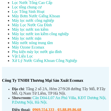
Lọc Nước Tổng Cao Cấp
Lọc tổng chung cư
Lọc Tổng Sinh Hoạt
Máy Bơm Nước Giếng Khoan
Máy lọc nước công nghiệp
Máy Lọc Nước Gia Đình
Máy lọc nước ion kiềm
Máy lọc nước ion kiềm công nghiệp
Máy lọc nước mặn
Máy nước nóng trung tâm
Máy Ozone Ecomax
Phụ kiện máy lọc nước gia đình
Vật Liệu Lọc
Xử Lý Nước Giếng Khoan Công Nghiệp
Công Ty TNHH Thương Mại Sản Xuất Ecomax
Địa chỉ
: Tầng 2 số 2A, Hẻm 27/9/28 đường Tây Mỗ, P.Tây
Mỗ, Q.Nam Từ Liêm, TP Hà Nội.
Showroom:
Căn D04-L07 An Phú Villa, KĐT Dương Nội,
P.Dương Nội, Hà Nội.
Điện thoại:
0969.554.333
-
03.88.89.86.68