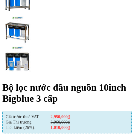
Bộ lọc nước đầu nguồn 10inch
Bigblue 3 cấp
Giá trước thuế VAT:
2,950,000
₫
Giá Thị trường:
3,960,000
₫
Tiết kiệm (26%):
1,010,000
₫