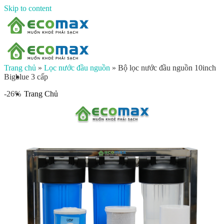
Skip to content
Trang chủ
»
Lọc nước đầu nguồn
»
Bộ lọc nước đầu nguồn 10inch
Bigblue 3 cấp
Trang Chủ
-26%
Giới thiệu
Sản phẩm
Lọc nước đầu nguồn
Lọc tổng chung cư
Lọc tổng biệt thự
Lọc nước giếng khoan
Lọc tổng sinh hoạt
Đèn UV diệt khuẩn
Máy lọc nước gia đình
Máy lọc nước ion kiềm công nghiệp
Máy lọc nước ion kiềm gia đình
Máy lọc nước công nghiệp
Xử lý nước công nghiệp
Vật liệu lọc nước