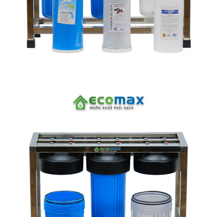
Linh kiện
Heat pump
Máy Ozone
Công Trình
Blog
Kiến Thức Chia sẻ
Tư Vấn Giải Pháp
Liên Hệ
Tìm kiếm:
Tìm kiếm: