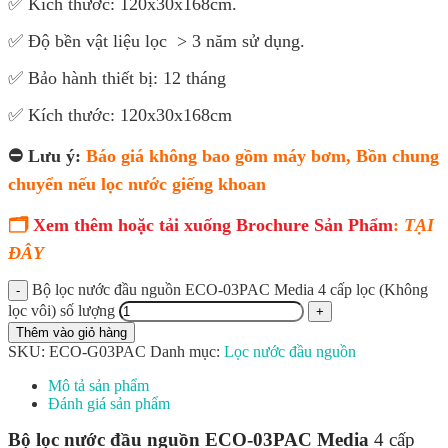
✅
Kích thước: 120x30x168cm.
✅
Độ bền vật liệu lọc > 3 năm sử dụng.
✅ Bảo hành thiết bị: 12 tháng
✅ Kích thước: 120x30x168cm
⛔ Lưu ý:
Báo giá không bao gồm máy bơm, Bồn chung
chuyển nếu lọc nước giếng khoan
🗂
Xem thêm hoặc tải xuống Brochure Sản Phẩm
:
TẠI
ĐÂY
Bộ lọc nước đầu nguồn ECO-03PAC Media 4 cấp lọc (Không
lọc vôi) số lượng
Thêm vào giỏ hàng
SKU:
ECO-G03PAC
Danh mục:
Lọc nước đầu nguồn
Mô tả sản phẩm
Đánh giá sản phẩm
Bộ lọc nước đầu nguồn ECO-03PAC
Media
4 cấp