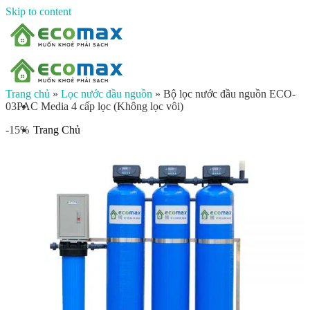
Skip to content
Trang chủ
»
Lọc nước đầu nguồn
»
Bộ lọc nước đầu nguồn ECO-
03PAC Media 4 cấp lọc (Không lọc vôi)
Trang Chủ
-15%
Giới thiệu
Sản phẩm
Lọc nước đầu nguồn
Lọc tổng chung cư
Lọc tổng biệt thự
Lọc nước giếng khoan
Lọc tổng sinh hoạt
Đèn UV diệt khuẩn
Máy lọc nước gia đình
Máy lọc nước ion kiềm công nghiệp
Máy lọc nước ion kiềm gia đình
Máy lọc nước công nghiệp
Xử lý nước công nghiệp
Vật liệu lọc nước