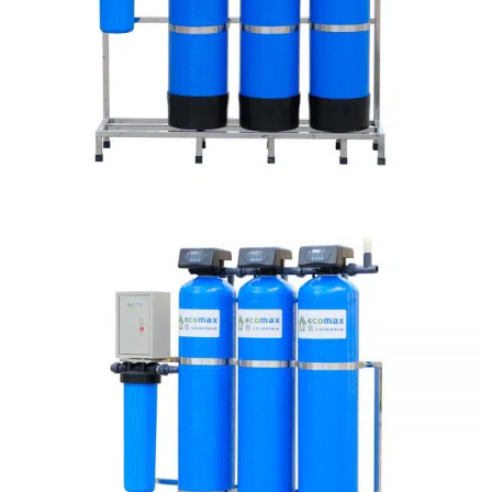
Linh kiện
Heat pump
Máy Ozone
Công Trình
Blog
Kiến Thức Chia sẻ
Tư Vấn Giải Pháp
Liên Hệ
Tìm kiếm:
Tìm kiếm: