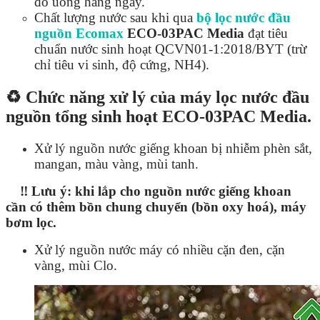
đồ uống hằng ngày.
Chất lượng nước sau khi qua
bộ lọc nước đầu
nguồn Ecomax
ECO-03PAC Media
đạt tiêu
chuẩn nước sinh hoạt QCVN01-1:2018/BYT (trừ
chỉ tiêu vi sinh, độ cứng, NH4).
♻️ Chức năng xử lý của máy lọc nước đầu
nguồn tổng sinh hoạt ECO-03PAC Media.
Xử lý nguồn nước giếng khoan bị nhiễm phèn sắt,
mangan, màu vàng, mùi tanh.
‼️ Lưu ý: khi lắp cho nguồn nước giếng khoan
cần có thêm bồn chung chuyển (bồn oxy hoá), máy
bơm lọc.
Xử lý nguồn nước máy có nhiều cặn đen, cặn
vàng, mùi Clo.