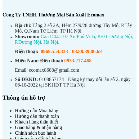
Công Ty TNHH Thương Mại Sản Xuất Ecomax
Địa chỉ
: Tầng 2 số 2A, Hẻm 27/9/28 đường Tây Mỗ, P.Tây
Mỗ, Q.Nam Từ Liêm, TP Hà Nội.
Showroom:
Căn D04-L07 An Phú Villa, KĐT Dương Nội,
P.Dương Nội, Hà Nội.
Điện thoại:
0969.554.333
-
03.88.89.86.68
Miền Nam:
Điện thoại:
0933.217.468
Email: ecomax8688@gmail.com
Số ĐKKD:
0108857174 - Đăng ký thay đổi lần số 2, ngày
06-10-2022 tại SKHĐT TP Hà Nội
Thông tin hỗ trợ
Hướng dẫn Mua hàng
Hướng dẫn thanh toán
Khách hàng thân thiết
Giao hàng & nhận hàng
Chính sách bảo hành
Chính sách đổi trả hàng