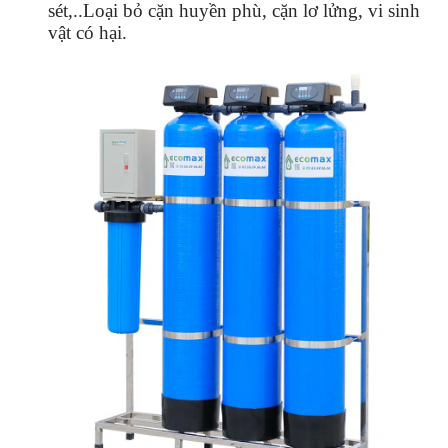
sét,..Loại bỏ cặn huyền phù, cặn lơ lửng, vi sinh
vật có hại.