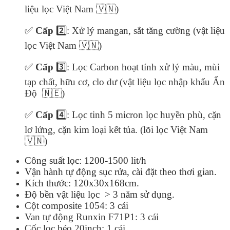
liệu lọc Việt Nam 🇻🇳)
✅
Cấp
2️⃣: Xử lý mangan, sắt tăng cường (vật liệu
lọc Việt Nam 🇻🇳)
✅
Cấp
3️⃣: Lọc Carbon hoạt tính xử lý màu, mùi
tạp chất, hữu cơ, clo dư (vật liệu lọc nhập khẩu Ấn
Độ 🇳🇪)
✅
Cấp
4️⃣
: Lọc tinh 5 micron lọc huyền phù, cặn
lơ lửng, cặn kim loại kết tủa. (lõi lọc Việt Nam
🇻🇳
)
Công suất lọc: 1200-1500 lit/h
Vận hành tự động sục rửa, cài đặt theo thơi gian.
Kích thước: 120x30x168cm.
Độ bền vật liệu lọc > 3 năm sử dụng.
Cột composite 1054: 3 cái
Van tự động Runxin F71P1: 3 cái
Cốc lọc béo 20inch: 1 cái