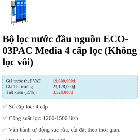
Bộ lọc nước đầu nguồn ECO-
03PAC Media 4 cấp lọc (Không
lọc vôi)
Giá trước thuế VAT:
19,600,000
₫
Giá Thị trường:
23,128,000
₫
Tiết kiệm (15%):
3,528,000
₫
✅
Số cấp lọc: 4 cấp
✅
Công suất lọc: 1200-1500 lit/h
✅
Vận hành tự động sục rửa, cài đặt theo thơi gian.