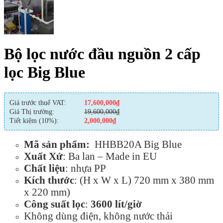
Bộ lọc nước đầu nguồn 2 cấp
lọc Big Blue
Giá trước thuế VAT:
17,600,000
₫
Giá Thị trường:
19,600,000
₫
Tiết kiệm (10%):
2,000,000
₫
Mã sản phẩm:
HHBB20A Big Blue
Xuất Xứ
: Ba lan – Made in EU
Chất liệu
: nhựa PP
Kích thước
: (H x W x L) 720 mm x 380 mm
x 220 mm)
Công suất lọc
:
3600 lít/giờ
Không dùng điện, không nước thải