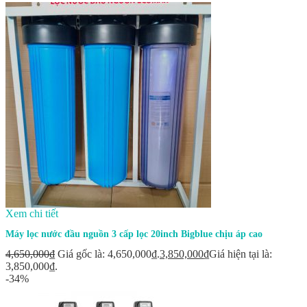
Xem chi tiết
Máy lọc nước đầu nguồn 3 cấp lọc 20inch Bigblue chịu áp cao
4,650,000
₫
Giá gốc là: 4,650,000₫.
3,850,000
₫
Giá hiện tại là:
3,850,000₫.
-34%