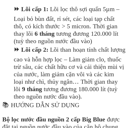
⏩ Lõi cấp 1:
Lõi lọc thô sợi quấn 5µm –
Loại bỏ bùn đất, rỉ sét, các loại tạp chất
thô, có kích thước > 5 micron. Thời gian
thay lõi
6 tháng
tương đương 120.000 lít
(tuỳ theo nguồn nước đầu vào)
⏩ Lõi cấp 2:
Lõi than hoạn tính chất lượng
cao và hỗn hợp lọc – Làm giảm clo, thuốc
trừ sâu, các chất hữu cơ và cải thiện mùi vị
của nước, làm giảm cặn vôi và các kim
loại như chì, thủy ngân… Thời gian thay
lõi
9 tháng
tương đương 180.000 lít (tuỳ
theo nguồn nước đầu vào).
📚 HƯỚNG DẪN SỬ DỤNG
Bộ lọc nước đầu nguồn 2 cấp Big Blue
được
đặt tại nguồn nước đầu vào của căn hộ chung