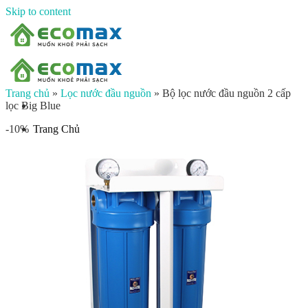
Skip to content
Trang chủ
»
Lọc nước đầu nguồn
»
Bộ lọc nước đầu nguồn 2 cấp
lọc Big Blue
Trang Chủ
-10%
Giới thiệu
Sản phẩm
Lọc nước đầu nguồn
Lọc tổng chung cư
Lọc tổng biệt thự
Lọc nước giếng khoan
Lọc tổng sinh hoạt
Đèn UV diệt khuẩn
Máy lọc nước gia đình
Máy lọc nước ion kiềm công nghiệp
Máy lọc nước ion kiềm gia đình
Máy lọc nước công nghiệp
Xử lý nước công nghiệp
Vật liệu lọc nước