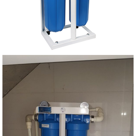
Linh kiện
Heat pump
Máy Ozone
Công Trình
Blog
Kiến Thức Chia sẻ
Tư Vấn Giải Pháp
Liên Hệ
Tìm kiếm:
Tìm kiếm: