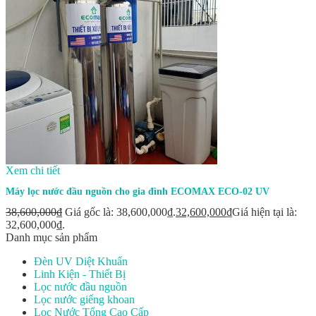
Xem chi tiết
Máy lọc nước đầu nguồn cho gia đình ECOMAX ECO-02 UV
38,600,000
₫
Giá gốc là: 38,600,000₫.
32,600,000
₫
Giá hiện tại là:
32,600,000₫.
Danh mục sản phẩm
Đèn UV Diệt Khuẩn
Linh Kiện - Thiết Bị
Lọc nước đầu nguồn
Lọc nước giếng khoan
Lọc Nước Tổng Cao Cấp