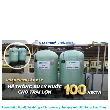
Hoàn thiện lắp đặt hệ thống xử lý nước trại lợn quy mô 100HA tại Lạc Thuỷ