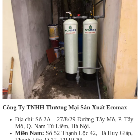
Công Ty TNHH Thương Mại Sản Xuất Ecomax
Địa chỉ: Số 2A – 27/8/29 Đường Tây Mỗ, P. Tây
Mỗ, Q. Nam Từ Liêm, Hà Nội.
Miền Nam:
Số 52 Thạnh Lộc 42, Hà Huy Giáp,
Thạnh Lộc, Q.12, TP HCM