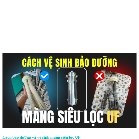
Cách bảo dưỡng và vệ sinh màng siêu lọc UF