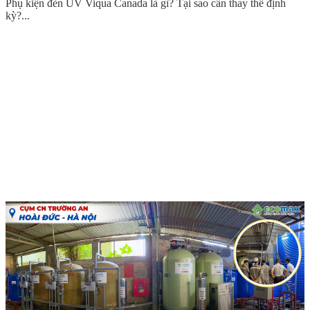
Phụ kiện đèn UV Viqua Canada là gì? Tại sao cần thay thế định
kỳ?...