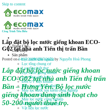
Skip to content
Công Trình Tiêu Biểu
Lắp đặt bộ lọc nước giếng khoan ECO-
Trang Chủ
G02 tại nhà anh Tiến thị trấn Bần
Giới thiệu
Sản phẩm
Posted on
14/07/2020
02/07/2022
by
Nguyễn Hoà Phong
Lọc nước đầu nguồn
Lọc tổng chung cư
Lọc tổng biệt thự
Lắp đặt bộ lọc nước giếng khoan
Lọc nước giếng khoan
ECO-G02 tại nhà anh Tiến thị trấn
Lọc tổng sinh hoạt
Đèn UV diệt khuẩn
Bần – Hưng Yên. Bộ lọc nước
Máy lọc nước gia đình
Máy lọc nước ion kiềm công nghiệp
giếng khoan dùng sinh hoạt cho
Máy lọc nước ion kiềm gia đình
Máy lọc nước công nghiệp
50-200 người thuê trọ.
Xử lý nước công nghiệp
Vật liệu lọc nước