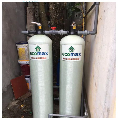
Linh kiện
Heat pump
Máy Ozone
Công Trình
Blog
Kiến Thức Chia sẻ
Tư Vấn Giải Pháp
Liên Hệ
Tìm kiếm:
Tìm kiếm: