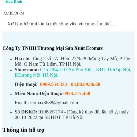
– Hoà Bình
22/05/2024
Xử lý nước trại lợn là một công việc vô cùng cần thiết...
Công Ty TNHH Thương Mại Sản Xuất Ecomax
Địa chỉ
: Tầng 2 số 2A, Hẻm 27/9/28 đường Tây Mỗ, P.Tây
Mỗ, Q.Nam Từ Liêm, TP Hà Nội.
Showroom:
Căn D04-L07 An Phú Villa, KĐT Dương Nội,
P.Dương Nội, Hà Nội.
Điện thoại:
0969.554.333
-
03.88.89.86.68
Miền Nam:
Điện thoại:
0933.217.468
Email: ecomax8688@gmail.com
Số ĐKKD:
0108857174 - Đăng ký thay đổi lần số 2, ngày
06-10-2022 tại SKHĐT TP Hà Nội
Thông tin hỗ trợ