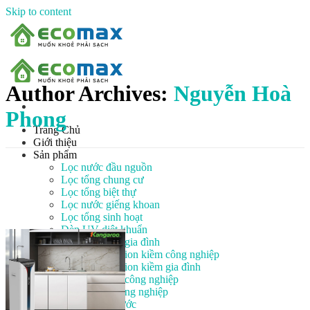
Skip to content
Author Archives:
Nguyễn Hoà
Phong
Trang Chủ
Giới thiệu
Sản phẩm
Lọc nước đầu nguồn
Lọc tổng chung cư
Lọc tổng biệt thự
Lọc nước giếng khoan
Lọc tổng sinh hoạt
Đèn UV diệt khuẩn
Máy lọc nước gia đình
Máy lọc nước ion kiềm công nghiệp
Máy lọc nước ion kiềm gia đình
Máy lọc nước công nghiệp
Xử lý nước công nghiệp
Vật liệu lọc nước