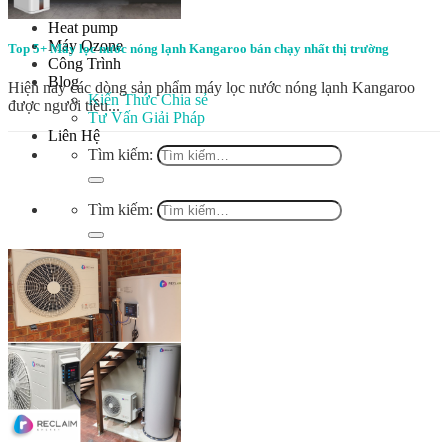
Linh kiện
Heat pump
Máy Ozone
Top 5+ Máy lọc nước nóng lạnh Kangaroo bán chạy nhất thị trường
Công Trình
Blog
Hiện nay các dòng sản phẩm máy lọc nước nóng lạnh Kangaroo
Kiến Thức Chia sẻ
được người tiêu...
Tư Vấn Giải Pháp
Liên Hệ
Tìm kiếm:
Tìm kiếm: