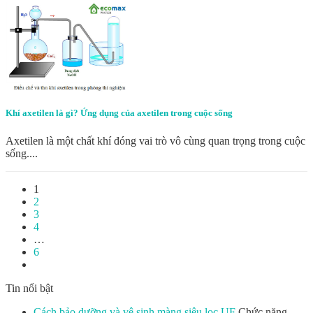
Khí axetilen là gì? Ứng dụng của axetilen trong cuộc sống
Axetilen là một chất khí đóng vai trò vô cùng quan trọng trong cuộc
sống....
1
2
3
4
…
6
Tin nổi bật
Cách bảo dưỡng và vệ sinh màng siêu lọc UF
Chức năng