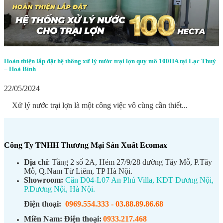
Hoàn thiện lắp đặt hệ thống xử lý nước trại lợn quy mô 100HA tại Lạc Thuỷ
– Hoà Bình
22/05/2024
Xử lý nước trại lợn là một công việc vô cùng cần thiết...
Công Ty TNHH Thương Mại Sản Xuất Ecomax
Địa chỉ
: Tầng 2 số 2A, Hẻm 27/9/28 đường Tây Mỗ, P.Tây
Mỗ, Q.Nam Từ Liêm, TP Hà Nội.
Showroom:
Căn D04-L07 An Phú Villa, KĐT Dương Nội,
P.Dương Nội, Hà Nội.
Điện thoại:
0969.554.333
-
03.88.89.86.68
Miền Nam:
Điện thoại:
0933.217.468