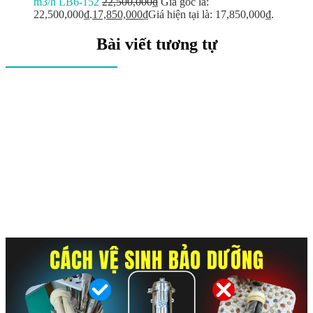
m3/h LB6-152
22,500,000
₫
Giá gốc là:
22,500,000₫.
17,850,000
₫
Giá hiện tại là: 17,850,000₫.
Bài viết tương tự