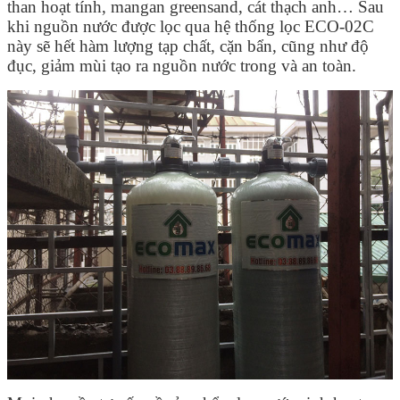
than hoạt tính, mangan greensand, cát thạch anh… Sau
khi nguồn nước được lọc qua hệ thống lọc ECO-02C
này sẽ hết hàm lượng tạp chất, cặn bẩn, cũng như độ
đục, giảm mùi tạo ra nguồn nước trong và an toàn.