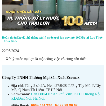
Hoàn thiện lắp đặt hệ thống xử lý nước trại lợn quy mô 100HA tại Lạc Thuỷ
– Hoà Bình
22/05/2024
Xử lý nước trại lợn là một công việc vô cùng cần thiết...
Công Ty TNHH Thương Mại Sản Xuất Ecomax
Địa chỉ
: Tầng 2 số 2A, Hẻm 27/9/28 đường Tây Mỗ, P.Tây
Mỗ, Q.Nam Từ Liêm, TP Hà Nội.
Showroom:
Căn D04-L07 An Phú Villa, KĐT Dương Nội,
P.Dương Nội, Hà Nội.
Điện thoại:
0969.554.333
-
03.88.89.86.68