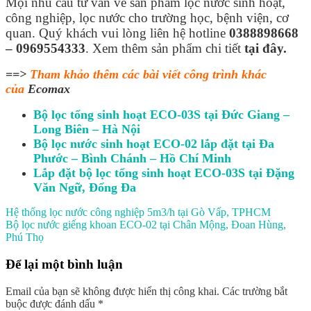
Mọi nhu cầu tư vấn về sản phẩm lọc nước sinh hoạt,
công nghiệp, lọc nước cho trường học, bệnh viện, cơ
quan. Quý khách vui lòng liên hệ hotline
0388898668
– 0969554333
. Xem thêm sản phẩm chi tiết
tại đây.
==>
Tham khảo thêm các bài viết công trình khác
của
Ecomax
Bộ lọc tổng sinh hoạt ECO-03S tại Đức Giang –
Long Biên – Hà Nội
Bộ lọc nước sinh hoạt ECO-02 lắp đặt tại Đa
Phước – Bình Chánh – Hồ Chí Minh
Lắp đặt bộ lọc tổng sinh hoạt ECO-03S tại Đặng
Văn Ngữ, Đống Đa
Hệ thống lọc nước công nghiệp 5m3/h tại Gò Vấp, TPHCM
Bộ lọc nước giếng khoan ECO-02 tại Chân Mộng, Đoan Hùng,
Phú Thọ
Để lại một bình luận
Email của bạn sẽ không được hiển thị công khai.
Các trường bắt
buộc được đánh dấu
*