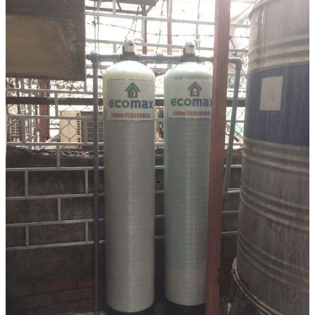
Linh kiện
Heat pump
Máy Ozone
Công Trình
Blog
Kiến Thức Chia sẻ
Tư Vấn Giải Pháp
Liên Hệ
Tìm kiếm:
Tìm kiếm: