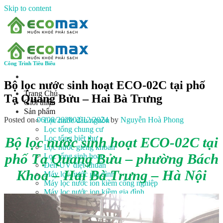
Skip to content
Công Trình Tiêu Biểu
Bộ lọc nước sinh hoạt ECO-02C tại phố
Trang Chủ
Tạ Quang Bửu – Hai Bà Trưng
Giới thiệu
Sản phẩm
Posted on
06/08/2020
02/12/2024
by
Nguyễn Hoà Phong
Lọc nước đầu nguồn
Lọc tổng chung cư
Lọc tổng biệt thự
Bộ lọc nước sinh hoạt ECO-02C tại
Lọc nước giếng khoan
phố Tạ Quang Bửu – phường Bách
Lọc tổng sinh hoạt
Đèn UV diệt khuẩn
Khoa – Hai Bà Trưng – Hà Nội
Máy lọc nước gia đình
Máy lọc nước ion kiềm công nghiệp
Máy lọc nước ion kiềm gia đình
Máy lọc nước công nghiệp
Xử lý nước công nghiệp
Vật liệu lọc nước