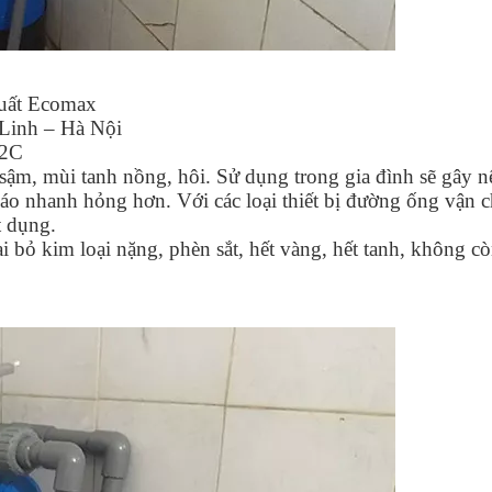
uất Ecomax
 Linh – Hà Nội
02C
ậm, mùi tanh nồng, hôi. Sử dụng trong gia đình sẽ gây n
 áo nhanh hỏng hơn. Với các loại thiết bị đường ống vận 
t dụng.
ại bỏ kim loại nặng, phèn sắt, hết vàng, hết tanh, không c