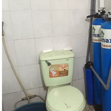
Linh kiện
Heat pump
Máy Ozone
Công Trình
Blog
Kiến Thức Chia sẻ
Tư Vấn Giải Pháp
Liên Hệ
Tìm kiếm:
Tìm kiếm: