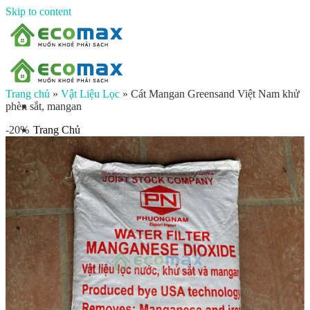
Skip to content
Trang chủ
»
Vật Liệu Lọc
»
Cát Mangan Greensand Việt Nam khử
phèn sắt, mangan
Trang Chủ
-20%
Giới thiệu
Sản phẩm
Lọc nước đầu nguồn
Lọc tổng chung cư
Lọc tổng biệt thự
Lọc nước giếng khoan
Lọc tổng sinh hoạt
Đèn UV diệt khuẩn
Máy lọc nước gia đình
Máy lọc nước ion kiềm công nghiệp
Máy lọc nước ion kiềm gia đình
Máy lọc nước công nghiệp
Xử lý nước công nghiệp
Vật liệu lọc nước