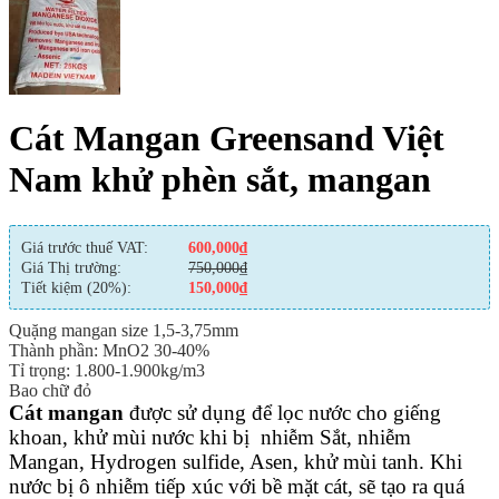
Cát Mangan Greensand Việt
Nam khử phèn sắt, mangan
Giá trước thuế VAT:
600,000
₫
Giá Thị trường:
750,000
₫
Tiết kiệm (20%):
150,000
₫
Quặng mangan size 1,5-3,75mm
Thành phần: MnO2 30-40%
Tỉ trọng: 1.800-1.900kg/m3
Bao chữ đỏ
Cát mangan
được sử dụng để lọc nước cho giếng
khoan, khử mùi nước khi bị nhiễm Sắt, nhiễm
Mangan, Hydrogen sulfide, Asen, khử mùi tanh. Khi
nước bị ô nhiễm tiếp xúc với bề mặt cát, sẽ tạo ra quá