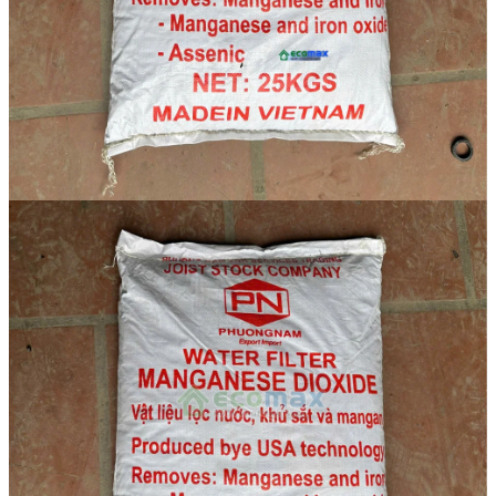
Linh kiện
Heat pump
Máy Ozone
Công Trình
Blog
Kiến Thức Chia sẻ
Tư Vấn Giải Pháp
Liên Hệ
Tìm kiếm:
Tìm kiếm: