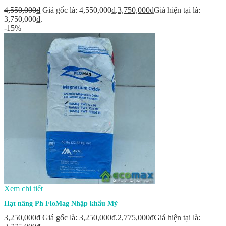
4,550,000
₫
Giá gốc là: 4,550,000₫.
3,750,000
₫
Giá hiện tại là:
3,750,000₫.
-15%
Xem chi tiết
Hạt nâng Ph FloMag Nhập khẩu Mỹ
3,250,000
₫
Giá gốc là: 3,250,000₫.
2,775,000
₫
Giá hiện tại là: