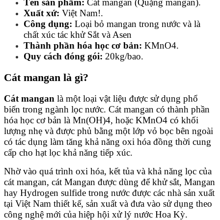
Tên sản phẩm:
Cát mangan (Quặng mangan).
Xuất xứ:
Việt Nam!.
Công dụng:
Loại bỏ mangan trong nước và là
chất xúc tác khử Sắt và Asen
Thành phần hóa học cơ bản:
KMnO4.
Quy cách đóng gói:
20kg/bao.
Cát mangan là gì?
Cát mangan
là một loại vật liệu được sử dụng phổ
biến trong ngành lọc nước. Cát mangan có thành phần
hóa học cơ bản là Mn(OH)4, hoặc KMnO4
có khối
lượng nhẹ và được phủ bằng một lớp vỏ bọc bên ngoài
có tác dụng làm tăng khả năng oxi hóa đồng thời cung
cấp cho hạt lọc khả năng tiếp xúc.
Nhờ vào quá trình oxi hóa, kết tủa và khả năng lọc của
cát mangan, cát Mangan được dùng để khử sắt, Mangan
hay Hydrogen sulfide trong nước được các nhà sản xuất
tại Việt Nam thiết kế, sản xuất và đưa vào sử dụng theo
công nghệ mới của hiệp hội xử lý nước Hoa Kỳ.