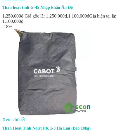
Than hoạt tính G-45 Nhập khẩu Ấn Độ
1,250,000
₫
Giá gốc là: 1,250,000₫.
1,100,000
₫
Giá hiện tại là:
1,100,000₫.
-18%
Xem chi tiết
Than Hoạt Tính Norit PK 1-3 Hà Lan (Bao 10kg)