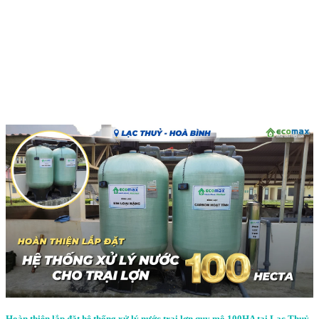
Hoàn thiện lắp đặt hệ thống xử lý nước trại lợn quy mô 100HA tại Lạc Thuỷ