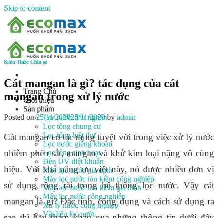
Skip to content
Kiến Thức Chia sẻ
Cát mangan là gì? tác dụng của cát
Trang Chủ
mangan trong xử lý nước
Giới thiệu
Sản phẩm
Posted on
25/11/2020
25/11/2020
by
admin
Lọc nước đầu nguồn
Lọc tổng chung cư
Lọc tổng biệt thự
Cát mangan có tác dụng tuyệt vời trong việc xử lý nước
Lọc nước giếng khoan
nhiễm phèn sắt, mangan và khử kim loại nặng vô cùng
Lọc tổng sinh hoạt
Đèn UV diệt khuẩn
hiệu. Với khả năng ưu việt này, nó được nhiều đơn vị
Máy lọc nước gia đình
Máy lọc nước ion kiềm công nghiệp
sử dụng rộng rãi trong hệ thống lọc nước. Vậy cát
Máy lọc nước ion kiềm gia đình
Máy lọc nước công nghiệp
mangan là gì? Đặc tính, công dụng và cách sử dụng ra
Xử lý nước công nghiệp
Vật liệu lọc nước
sao thì hãy tham khảo qua những thông tin dưới đây