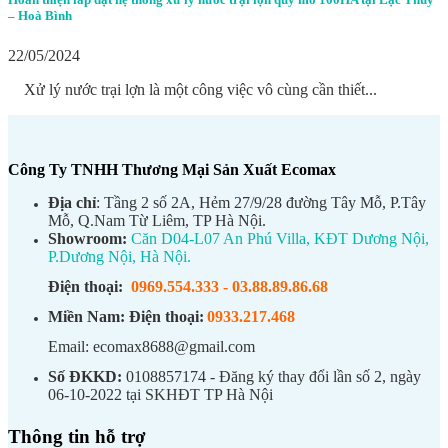
– Hoà Bình
22/05/2024
Xử lý nước trại lợn là một công việc vô cùng cần thiết...
Công Ty TNHH Thương Mại Sản Xuất Ecomax
Địa chỉ
: Tầng 2 số 2A, Hẻm 27/9/28 đường Tây Mỗ, P.Tây
Mỗ, Q.Nam Từ Liêm, TP Hà Nội.
Showroom:
Căn D04-L07 An Phú Villa, KĐT Dương Nội,
P.Dương Nội, Hà Nội.
Điện thoại:
0969.554.333
-
03.88.89.86.68
Miền Nam:
Điện thoại:
0933.217.468
Email: ecomax8688@gmail.com
Số ĐKKD:
0108857174 - Đăng ký thay đổi lần số 2, ngày
06-10-2022 tại SKHĐT TP Hà Nội
Thông tin hỗ trợ