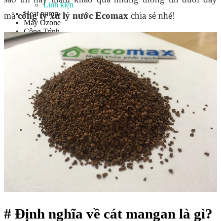
Linh kiện
Heat pump
mà
công ty xử lý nước Ecomax
chia sẻ nhé!
Máy Ozone
Công Trình
Blog
Kiến Thức Chia sẻ
Tư Vấn Giải Pháp
Liên Hệ
Tìm kiếm:
Tìm kiếm:
# Định nghĩa về cát mangan là gì?