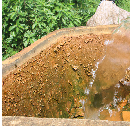
Linh kiện
Heat pump
Máy Ozone
Công Trình
Blog
Kiến Thức Chia sẻ
Tư Vấn Giải Pháp
Liên Hệ
Tìm kiếm:
Tìm kiếm: