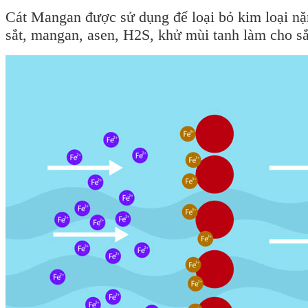
Cát Mangan được sử dụng để loại bỏ kim loại nặ
sắt, mangan, asen, H2S, khử mùi tanh làm cho sắ