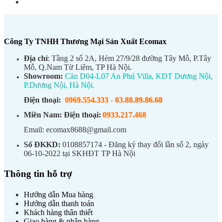
Công Ty TNHH Thương Mại Sản Xuất Ecomax
Địa chỉ
: Tầng 2 số 2A, Hẻm 27/9/28 đường Tây Mỗ, P.Tây
Mỗ, Q.Nam Từ Liêm, TP Hà Nội.
Showroom:
Căn D04-L07 An Phú Villa, KĐT Dương Nội,
P.Dương Nội, Hà Nội.
Điện thoại:
0969.554.333
-
03.88.89.86.68
Miền Nam:
Điện thoại:
0933.217.468
Email: ecomax8688@gmail.com
Số ĐKKD:
0108857174 - Đăng ký thay đổi lần số 2, ngày
06-10-2022 tại SKHĐT TP Hà Nội
Thông tin hỗ trợ
Hướng dẫn Mua hàng
Hướng dẫn thanh toán
Khách hàng thân thiết
Giao hàng & nhận hàng