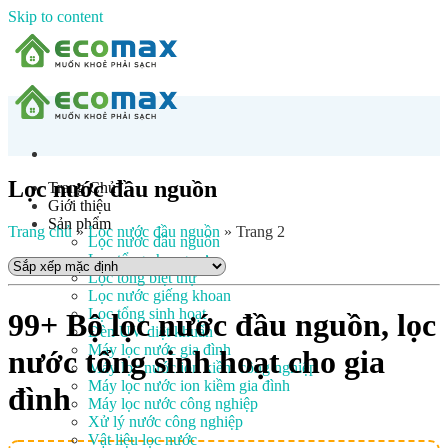
Skip to content
Lọc nước đầu nguồn
Trang Chủ
Giới thiệu
Sản phẩm
Trang chủ
»
Lọc nước đầu nguồn
»
Trang 2
Lọc nước đầu nguồn
Lọc tổng chung cư
Lọc tổng biệt thự
Lọc nước giếng khoan
Lọc tổng sinh hoạt
99+ Bộ lọc nước đầu nguồn, lọc
Đèn UV diệt khuẩn
Máy lọc nước gia đình
nước tổng sinh hoạt cho gia
Máy lọc nước ion kiềm công nghiệp
Máy lọc nước ion kiềm gia đình
đình
Máy lọc nước công nghiệp
Xử lý nước công nghiệp
Vật liệu lọc nước