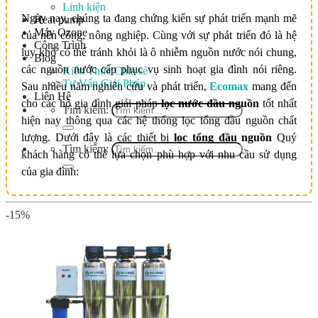
Linh kiện
Ngày nay, chúng ta đang chứng kiến sự phát triển mạnh mẽ
Heat pump
Máy Ozone
của nền công, nông nghiệp. Cùng với sự phát triển đó là hệ
Công Trình
lụy khó có thể tránh khỏi là ô nhiễm nguồn nước nói chung,
Blog
các nguồn nước cấp phục vụ sinh hoạt gia đình nói riêng.
Kiến Thức Chia sẻ
Tư Vấn Giải Pháp
Sau nhiều năm nghiên cứu và phát triển,
Ecomax
mang đến
Liên Hệ
cho các hộ gia đình giải pháp
lọc nước đầu nguồn
tốt nhất
Tìm kiếm:
hiện nay thông qua các hệ thống lọc tổng đầu nguồn chất
lượng. Dưới đây là các thiết bị
lọc tổng đầu nguồn
Quý
Tìm kiếm:
khách hàng có thể lựa chọn phù hợp với nhu cầu sử dụng
của gia đình:
-15%