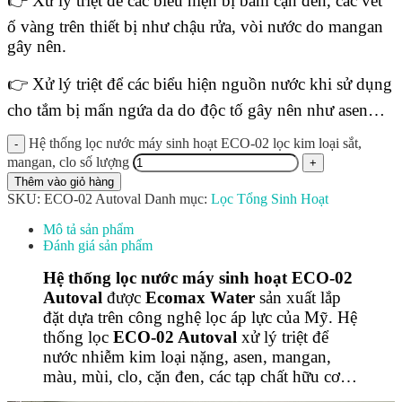
👉 Xử lý triệt để các biểu hiện bị bám cặn đen, các vết
ố vàng trên thiết bị như chậu rửa, vòi nước do mangan
gây nên.
👉 Xử lý triệt để các biểu hiện nguồn nước khi sử dụng
cho tắm bị mẩn ngứa da do độc tố gây nên như asen…
Hệ thống lọc nước máy sinh hoạt ECO-02 lọc kim loại sắt,
mangan, clo số lượng
Thêm vào giỏ hàng
SKU:
ECO-02 Autoval
Danh mục:
Lọc Tổng Sinh Hoạt
Mô tả sản phẩm
Đánh giá sản phẩm
Hệ thống lọc nước máy sinh hoạt ECO-02
Autoval
được
Ecomax Water
sản xuất lắp
đặt dựa trên công nghệ lọc áp lực của Mỹ.
Hệ
thống lọc
ECO-02 Autoval
xử lý triệt để
nước nhiễm kim loại nặng, asen, mangan,
màu, mùi, clo, cặn đen, các tạp chất hữu cơ…