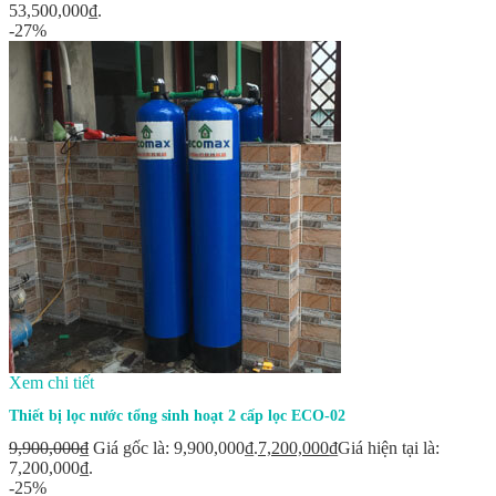
53,500,000₫.
-27%
Xem chi tiết
Thiết bị lọc nước tổng sinh hoạt 2 cấp lọc ECO-02
9,900,000
₫
Giá gốc là: 9,900,000₫.
7,200,000
₫
Giá hiện tại là:
7,200,000₫.
-25%