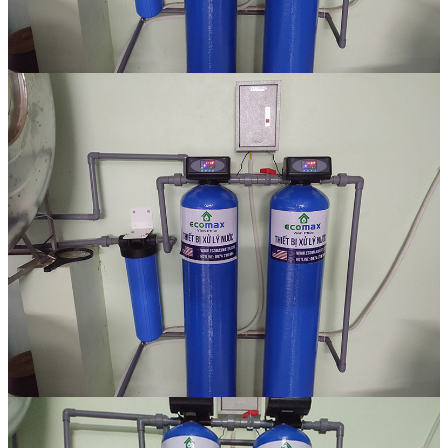
Linh kiện
Heat pump
Máy Ozone
Công Trình
Blog
Kiến Thức Chia sẻ
Tư Vấn Giải Pháp
Liên Hệ
Tìm kiếm:
Tìm kiếm: