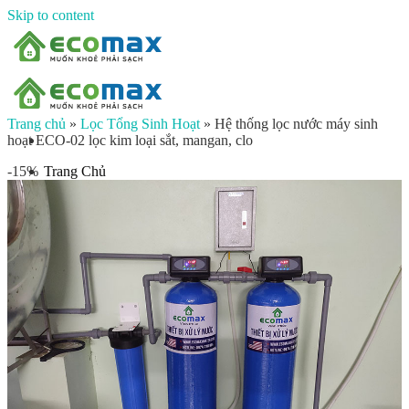
Skip to content
Trang chủ
»
Lọc Tổng Sinh Hoạt
»
Hệ thống lọc nước máy sinh
hoạt ECO-02 lọc kim loại sắt, mangan, clo
Trang Chủ
-15%
Giới thiệu
Sản phẩm
Lọc nước đầu nguồn
Lọc tổng chung cư
Lọc tổng biệt thự
Lọc nước giếng khoan
Lọc tổng sinh hoạt
Đèn UV diệt khuẩn
Máy lọc nước gia đình
Máy lọc nước ion kiềm công nghiệp
Máy lọc nước ion kiềm gia đình
Máy lọc nước công nghiệp
Xử lý nước công nghiệp
Vật liệu lọc nước