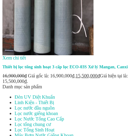
Xem chi tiết
Thiết bị lọc tổng sinh hoạt 3 cấp lọc ECO-03S Xử lý Mangan, Canxi
16,900,000
₫
Giá gốc là: 16,900,000₫.
15,500,000
₫
Giá hiện tại là:
15,500,000₫.
Danh mục sản phẩm
Đèn UV Diệt Khuẩn
Linh Kiện - Thiết Bị
Lọc nước đầu nguồn
Lọc nước giếng khoan
Lọc Nước Tổng Cao Cấp
Lọc tổng chung cư
Lọc Tổng Sinh Hoạt
Máy Bơm Nước Giếng Khoan