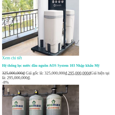
Xem chi tiết
Hệ thống lọc nước đầu nguồn AOS System 103 Nhập khẩu Mỹ
325,000,000
₫
Giá gốc là: 325,000,000₫.
295,000,000
₫
Giá hiện tại
là: 295,000,000₫.
-8%