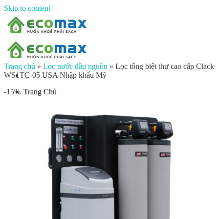
Skip to content
Trang chủ
»
Lọc nước đầu nguồn
»
Lọc tổng biệt thự cao cấp Clack
WS1TC-05 USA Nhập khẩu Mỹ
Trang Chủ
-15%
Giới thiệu
Sản phẩm
Lọc nước đầu nguồn
Lọc tổng chung cư
Lọc tổng biệt thự
Lọc nước giếng khoan
Lọc tổng sinh hoạt
Đèn UV diệt khuẩn
Máy lọc nước gia đình
Máy lọc nước ion kiềm công nghiệp
Máy lọc nước ion kiềm gia đình
Máy lọc nước công nghiệp
Xử lý nước công nghiệp
Vật liệu lọc nước