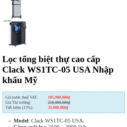
Lọc tổng biệt thự cao cấp
Clack WS1TC-05 USA Nhập
khẩu Mỹ
Giá trước thuế VAT:
185,000,000
₫
Giá Thị trường:
218,000,000
₫
Tiết kiệm (15%):
33,000,000
₫
Model
: Clack WS1TC-05 USA.
Công suất lọc
: 2500 – 3000 lít/h.