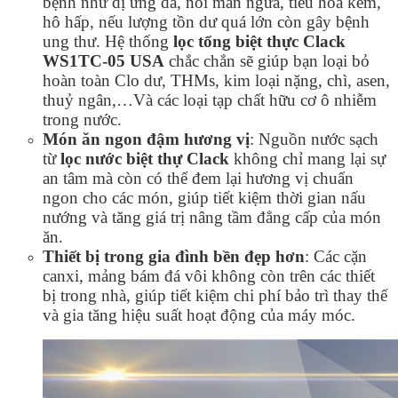
bệnh như dị ứng da, nổi mẩn ngứa, tiêu hóa kém,
hô hấp, nếu lượng tồn dư quá lớn còn gây bệnh
ung thư.
Hệ thống
lọc tổng biệt thực Clack
WS1TC-05 USA
chắc chắn sẽ giúp bạn loại bỏ
hoàn toàn Clo dư, THMs, kim loại nặng, chì, asen,
thuỷ ngân,…Và các loại tạp chất hữu cơ ô nhiễm
trong nước.
Món ăn ngon đậm hương vị
:
Nguồn nước sạch
từ
lọc nước biệt thự Clack
không chỉ mang lại sự
an tâm mà còn có thể đem lại hương vị chuẩn
ngon cho các món, giúp tiết kiệm thời gian nấu
nướng và tăng giá trị nâng tầm đẳng cấp của món
ăn.
Thiết bị trong gia đình bền đẹp hơn
:
Các cặn
canxi, mảng bám đá vôi không còn trên các thiết
bị trong nhà, giúp tiết kiệm chi phí bảo trì thay thế
và gia tăng hiệu suất hoạt động của máy móc.