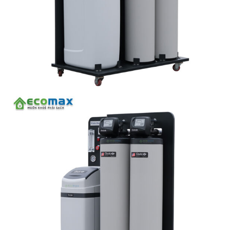
Linh kiện
Heat pump
Máy Ozone
Công Trình
Blog
Kiến Thức Chia sẻ
Tư Vấn Giải Pháp
Liên Hệ
Tìm kiếm:
Tìm kiếm: