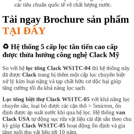
các tiêu chuẩn quốc tế về chất lượng nước.
Tải ngay Brochure sản phẩm
TẠI ĐÂY
♻️ Hệ thống 5 cấp lọc tân tiến cao cấp
được thừa hưởng công nghệ Clack Mỹ
So với hệ
lọc tổng Clack WS1TC-04
thì hệ thống này
đã được
Clack
trang bị thêm một cấp lọc chuyên biệt
xử lý kim loại nặng và tạp chất hữu cơ độc hại giúp
tăng cường tối đa khả năng lọc sạch.
Lọc tổng biệt thự Clack WS1TC-05
với khả năng lọc
chuyên sâu, loại bỏ được các cặn thô > 5micron, ổn
định được áp suất nước khi qua hệ lọc. Hệ thống
van
Clack USA
tự động sục rửa vật liệu cài đặt sẵn theo chu
kỳ giúp
Clack WS1TC-05
hoạt động ổn định và gia
tăng tuổi thọ vật liệu tới 10 năm.