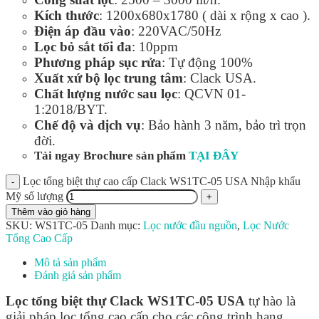
Kích thước
: 1200x680x1780 ( dài x rộng x cao ).
Điện áp đầu vào
: 220VAC/50Hz
Lọc bỏ sắt tối đa
: 10ppm
Phương pháp sục rửa
: Tự động 100%
Xuất xứ bộ lọc trung tâm
: Clack USA.
Chất lượng nước sau lọc
: QCVN 01-
1:2018/BYT.
Chế độ và dịch vụ
: Bảo hành 3 năm, bảo trì trọn
đời.
Tải ngay Brochure sản phẩm
TẠI ĐÂY
Lọc tổng biệt thự cao cấp Clack WS1TC-05 USA Nhập khẩu
Mỹ số lượng
Thêm vào giỏ hàng
SKU:
WS1TC-05
Danh mục:
Lọc nước đầu nguồn
,
Lọc Nước
Tổng Cao Cấp
Mô tả sản phẩm
Đánh giá sản phẩm
Lọc tổng biệt thự Clack WS1TC-05 USA
tự hào là
giải pháp lọc tổng cao cấp cho các công trình hạng