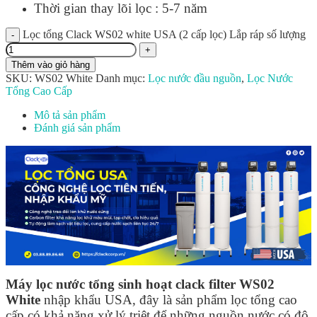
Thời gian thay lõi lọc : 5-7 năm
Lọc tổng Clack WS02 white USA (2 cấp lọc) Lắp ráp số lượng
Thêm vào giỏ hàng
SKU:
WS02 White
Danh mục:
Lọc nước đầu nguồn
,
Lọc Nước
Tổng Cao Cấp
Mô tả sản phẩm
Đánh giá sản phẩm
Máy lọc nước tổng sinh hoạt clack filter WS02
White
nhập khẩu USA, đây là sản phẩm lọc tổng cao
cấp có khả năng xử lý triệt để những nguồn nước có độ