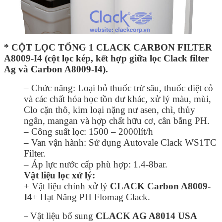
* CỘT LỌC TỔNG 1 CLACK CARBON FILTER
A8009-I4 (cột lọc kép, kết hợp giữa lọc Clack filter
Ag và Carbon A8009-I4).
– Chức năng: Loại bỏ thuốc trừ sâu, thuốc diệt cỏ
và các chất hóa học tồn dư khác, xử lý màu, mùi,
Clo cặn thô, kim loại nặng nư asen, chì, thủy
ngân, mangan và hợp chất hữu cơ, cân bằng PH.
– Công suất lọc: 1500 – 2000lít/h
– Van vận hành: Sử dụng Autovale Clack WS1TC
Filter.
– Áp lực nước cấp phù hợp: 1.4-8bar.
Vật liệu lọc xử lý:
+ Vật liệu chính xử lý
CLACK Carbon A8009-
I4
+ Hạt Nâng PH Flomag Clack.
Vật liệu bổ sung
CLACK AG A8014 USA
+