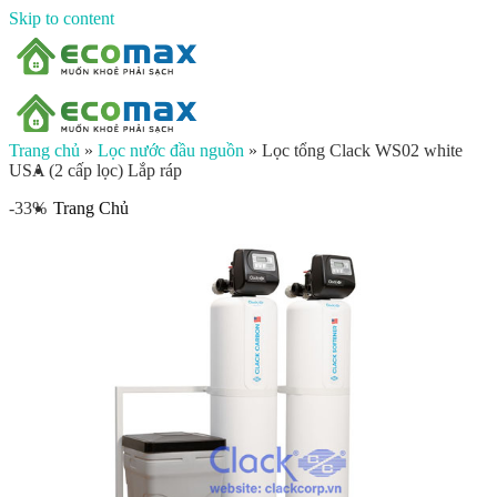
Skip to content
Trang chủ
»
Lọc nước đầu nguồn
»
Lọc tổng Clack WS02 white
USA (2 cấp lọc) Lắp ráp
Trang Chủ
-33%
Giới thiệu
Sản phẩm
Lọc nước đầu nguồn
Lọc tổng chung cư
Lọc tổng biệt thự
Lọc nước giếng khoan
Lọc tổng sinh hoạt
Đèn UV diệt khuẩn
Máy lọc nước gia đình
Máy lọc nước ion kiềm công nghiệp
Máy lọc nước ion kiềm gia đình
Máy lọc nước công nghiệp
Xử lý nước công nghiệp
Vật liệu lọc nước