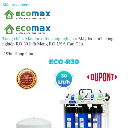
Skip to content
Trang chủ
»
Máy lọc nước công nghiệp
»
Máy lọc nước công
nghiệp RO 30 lít/h Màng RO USA Cao Cấp
Trang Chủ
-19%
Giới thiệu
Sản phẩm
Lọc nước đầu nguồn
Lọc tổng chung cư
Lọc tổng biệt thự
Lọc nước giếng khoan
Lọc tổng sinh hoạt
Đèn UV diệt khuẩn
Máy lọc nước gia đình
Máy lọc nước ion kiềm công nghiệp
Máy lọc nước ion kiềm gia đình
Máy lọc nước công nghiệp
Xử lý nước công nghiệp
Vật liệu lọc nước