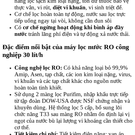
năng lọc sạch kim loại nặng, tồn dư thuốc bảo vệ
thực vân, vi rút,
diệt vi khuẩn
, vi sinh triệt để.
Cơ chế lọc hoàn toàn tự động, nước sau lọc trực
tiếp uống ngay tại vòi, không cần đun sôi
Có
cơ chế ngừng hoạt động khi bình áp đầy
nước
tránh lãng phí điện và tự động xả nước thải.
Đặc điểm nổi bật của máy lọc nước RO công
nghiệp 30 lít/h
Công nghệ lọc RO:
Có khả năng loại bỏ 99,9%
Amip, Asen, tạp chất, các ion kim loại nặng, virus,
vi khuẩn và các tạp chất khác cho nguồn nước
hoàn toàn tinh khiết.
Sử dụng 2 màng lọc Purifim, nhập khẩu trực tiếp
từ tập đoàn DOW-USA được NSF chứng nhận và
khuyên dùng. Hệ thống lọc 5 cấp, bổ sung lõi
chức năng T33 sau màng RO nhằm ổn định lại vị
ngọt của nước bù lại lượng vi khoáng cần thiết cho
cơ thể.
Tiết kiệm chi phí:
Tiết kiệm điện năng: van áp