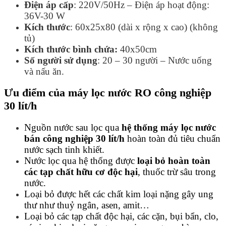
Điện áp cấp
: 220V/50Hz – Điện áp hoạt động:
36V-30 W
Kích thước
: 60x25x80 (dài x rộng x cao) (không
tủ)
Kích thước bình chứa:
40x50cm
Số người sử dụng
: 20 – 30 người – Nước uống
và nấu ăn.
Ưu điểm của máy lọc nước
RO
công nghiệp
30 lít/h
Nguồn nước sau lọc qua
hệ thống máy lọc nước
bán công nghiệp 30 lít/h
hoàn toàn đủ tiêu chuẩn
nước sạch tinh khiết.
Nước lọc qua hệ thống được
loại bỏ hoàn toàn
các tạp chất hữu cơ độc hại
, thuốc trừ sâu trong
nước.
Loại bỏ được hết các chất kim loại nặng gây ung
thư như thuỷ ngân, asen, amit…
Loại bỏ các tạp chất độc hại, các cặn, bụi bẩn, clo,