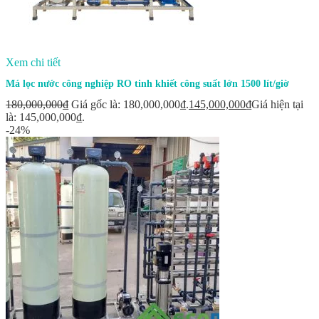
Xem chi tiết
Má lọc nước công nghiệp RO tinh khiết công suất lớn 1500 lít/giờ
180,000,000
₫
Giá gốc là: 180,000,000₫.
145,000,000
₫
Giá hiện tại
là: 145,000,000₫.
-24%