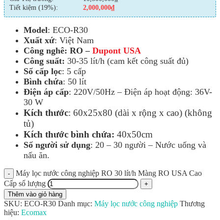
Tiết kiệm (19%):
2,000,000
₫
Model
: ECO-R30
Xuất xứ
: Việt Nam
Công nghê: RO –
Dupont USA
Công suất:
30-35 lít/h (cam kết công suất đủ)
Số cấp lọc
: 5 cấp
Bình chứa
: 50 lít
Điện áp cấp
: 220V/50Hz – Điện áp hoạt động: 36V-
30 W
Kích thước
: 60x25x80 (dài x rộng x cao) (không
tủ)
Kích thước bình chứa:
40x50cm
Số người sử dụng
: 20 – 30 người – Nước uống và
nấu ăn.
Máy lọc nước công nghiệp RO 30 lít/h Màng RO USA Cao
Cấp số lượng
Thêm vào giỏ hàng
SKU:
ECO-R30
Danh mục:
Máy lọc nước công nghiệp
Thương
hiệu:
Ecomax