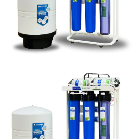
Linh kiện
Heat pump
Máy Ozone
Công Trình
Blog
Kiến Thức Chia sẻ
Tư Vấn Giải Pháp
Liên Hệ
Tìm kiếm:
Tìm kiếm: