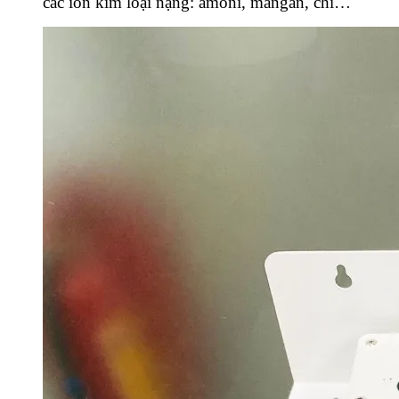
các ion kim loại nặng: amoni, mangan, chì…