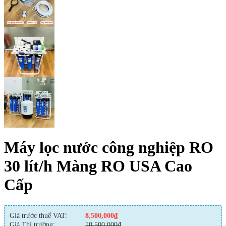
Máy lọc nước công nghiệp RO
30 lít/h Màng RO USA Cao
Cấp
Giá trước thuế VAT:
8,500,000
₫
Giá Thị trường:
10,500,000
₫