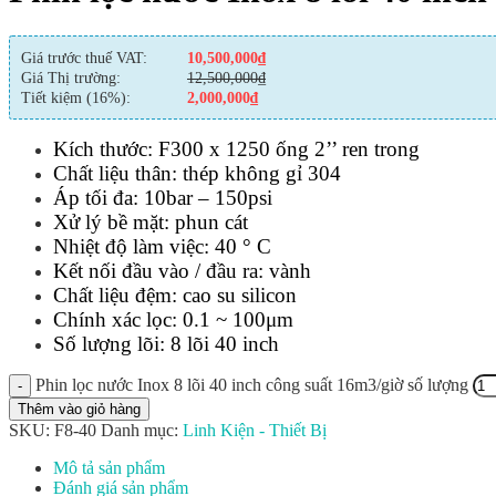
Giá trước thuế VAT:
10,500,000
₫
Giá Thị trường:
12,500,000
₫
Tiết kiệm (16%):
2,000,000
₫
Kích thước: F300 x 1250 ống 2’’ ren trong
Chất liệu thân: thép không gỉ 304
Áp tối đa: 10bar – 150psi
Xử lý bề mặt: phun cát
Nhiệt độ làm việc: 40 ° C
Kết nối đầu vào / đầu ra: vành
Chất liệu đệm: cao su silicon
Chính xác lọc: 0.1 ~ 100μm
Số lượng lõi: 8 lõi 40 inch
Phin lọc nước Inox 8 lõi 40 inch công suất 16m3/giờ số lượng
Thêm vào giỏ hàng
SKU:
F8-40
Danh mục:
Linh Kiện - Thiết Bị
Mô tả sản phẩm
Đánh giá sản phẩm