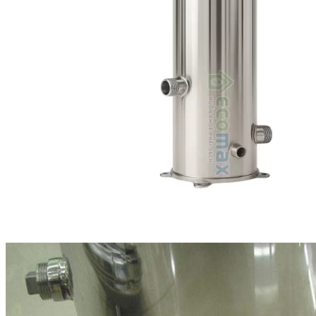
Linh kiện
Heat pump
Máy Ozone
Công Trình
Blog
Kiến Thức Chia sẻ
Tư Vấn Giải Pháp
Liên Hệ
Tìm kiếm:
Tìm kiếm: