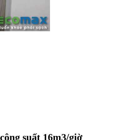
h công suất 16m3/giờ