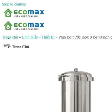
Skip to content
Trang chủ
»
Linh Kiện - Thiết Bị
»
Phin lọc nước Inox 8 lõi 40 inch
-16%
Trang Chủ
Giới thiệu
Sản phẩm
Lọc nước đầu nguồn
Lọc tổng chung cư
Lọc tổng biệt thự
Lọc nước giếng khoan
Lọc tổng sinh hoạt
Đèn UV diệt khuẩn
Máy lọc nước gia đình
Máy lọc nước ion kiềm công nghiệp
Máy lọc nước ion kiềm gia đình
Máy lọc nước công nghiệp
Xử lý nước công nghiệp
Vật liệu lọc nước