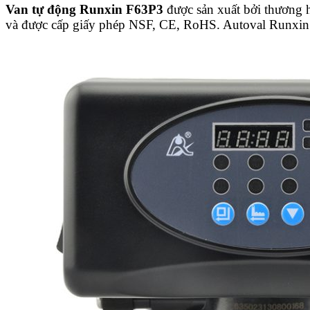
Van tự động Runxin
F63P3
được sản xuất bởi thương 
và được cấp giấy phép NSF, CE, RoHS. Autoval Runxi