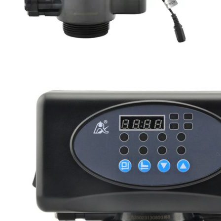
Linh kiện
Heat pump
Máy Ozone
Công Trình
Blog
Kiến Thức Chia sẻ
Tư Vấn Giải Pháp
Liên Hệ
Tìm kiếm:
Tìm kiếm: