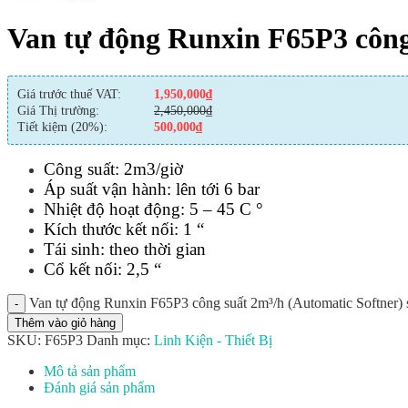
Van tự động Runxin F65P3 công
Giá trước thuế VAT:
1,950,000
₫
Giá Thị trường:
2,450,000
₫
Tiết kiệm (20%):
500,000
₫
Công suất: 2m3/giờ
Áp suất vận hành: lên tới 6 bar
Nhiệt độ hoạt động: 5 – 45 С °
Kích thước kết nối: 1 “
Tái sinh: theo thời gian
Cổ kết nối: 2,5 “
Van tự động Runxin F65P3 công suất 2m³/h (Automatic Softner) 
Thêm vào giỏ hàng
SKU:
F65P3
Danh mục:
Linh Kiện - Thiết Bị
Mô tả sản phẩm
Đánh giá sản phẩm