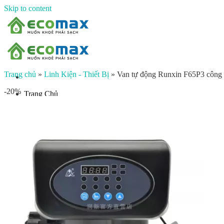
Skip to content
Trang chủ
»
Linh Kiện - Thiết Bị
»
Van tự động Runxin F65P3 công s
-20%
Trang Chủ
Giới thiệu
Sản phẩm
Lọc nước đầu nguồn
Lọc tổng chung cư
Lọc tổng biệt thự
Lọc nước giếng khoan
Lọc tổng sinh hoạt
Đèn UV diệt khuẩn
Máy lọc nước gia đình
Máy lọc nước ion kiềm công nghiệp
Máy lọc nước ion kiềm gia đình
Máy lọc nước công nghiệp
Xử lý nước công nghiệp
Vật liệu lọc nước