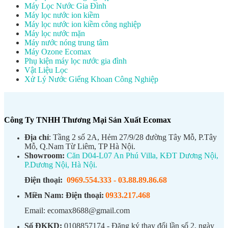
Máy Lọc Nước Gia Đình
Máy lọc nước ion kiềm
Máy lọc nước ion kiềm công nghiệp
Máy lọc nước mặn
Máy nước nóng trung tâm
Máy Ozone Ecomax
Phụ kiện máy lọc nước gia đình
Vật Liệu Lọc
Xử Lý Nước Giếng Khoan Công Nghiệp
Công Ty TNHH Thương Mại Sản Xuất Ecomax
Địa chỉ
: Tầng 2 số 2A, Hẻm 27/9/28 đường Tây Mỗ, P.Tây
Mỗ, Q.Nam Từ Liêm, TP Hà Nội.
Showroom:
Căn D04-L07 An Phú Villa, KĐT Dương Nội,
P.Dương Nội, Hà Nội.
Điện thoại:
0969.554.333
-
03.88.89.86.68
Miền Nam:
Điện thoại:
0933.217.468
Email: ecomax8688@gmail.com
Số ĐKKD:
0108857174 - Đăng ký thay đổi lần số 2, ngày