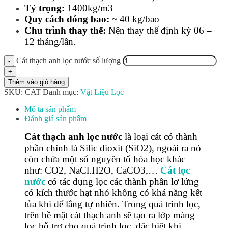
Tỷ trọng:
1400kg/m3
Quy cách đóng bao:
~ 40 kg/bao
Chu trình thay thế:
Nên thay thế định kỳ 06 –
12 tháng/lần.
Cát thạch anh lọc nước số lượng
Thêm vào giỏ hàng
SKU:
CAT
Danh mục:
Vật Liệu Lọc
Mô tả sản phẩm
Đánh giá sản phẩm
Cát thạch anh lọc nước
là loại cát có thành
phần chính là Silic dioxit (SiO2), ngoài ra nó
còn chứa một số nguyên tố hóa học khác
như: CO2, NaCl.H2O, CaCO3,…
Cát lọc
nước
có tác dụng lọc các thành phần lơ lửng
có kích thước hạt nhỏ không có khả năng kết
tủa khi để lắng tự nhiên. Trong quá trình lọc,
trên bề mặt cát thạch anh sẽ tạo ra lớp màng
lọc hỗ trợ cho quá trình lọc, đặc biệt khi