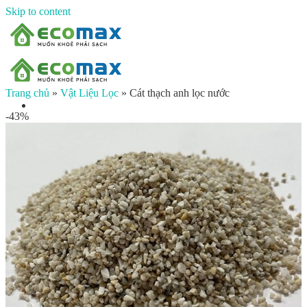
Skip to content
Trang chủ
»
Vật Liệu Lọc
»
Cát thạch anh lọc nước
-43%
Trang Chủ
Giới thiệu
Sản phẩm
Lọc nước đầu nguồn
Lọc tổng chung cư
Lọc tổng biệt thự
Lọc nước giếng khoan
Lọc tổng sinh hoạt
Đèn UV diệt khuẩn
Máy lọc nước gia đình
Máy lọc nước ion kiềm công nghiệp
Máy lọc nước ion kiềm gia đình
Máy lọc nước công nghiệp
Xử lý nước công nghiệp
Vật liệu lọc nước