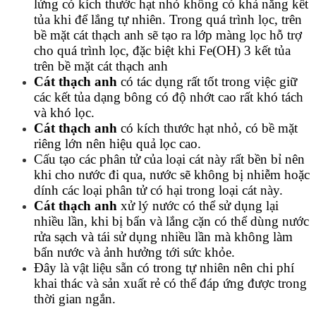
lửng có kích thước hạt nhỏ không có khả năng kết
tủa khi để lắng tự nhiên. Trong quá trình lọc, trên
bề mặt cát thạch anh sẽ tạo ra lớp màng lọc hỗ trợ
cho quá trình lọc, đặc biệt khi Fe(OH) 3 kết tủa
trên bề mặt cát thạch anh
Cát thạch anh
có tác dụng rất tốt trong việc giữ
các kết tủa dạng bông có độ nhớt cao rất khó tách
và khó lọc.
Cát thạch anh
có kích thước hạt nhỏ, có bề mặt
riêng lớn nên hiệu quả lọc cao.
Cấu tạo các phân tử của loại cát này rất bền bỉ nên
khi cho nước đi qua, nước sẽ không bị nhiễm hoặc
dính các loại phân tử có hại trong loại cát này.
Cát thạch anh
xử lý nước có thể sử dụng lại
nhiều lần, khi bị bẩn và lắng cặn có thể dùng nước
rửa sạch và tái sử dụng nhiều lần mà không làm
bẩn nước và ảnh hưởng tới sức khỏe.
Đây là vật liệu sẵn có trong tự nhiên nên chi phí
khai thác và sản xuất rẻ có thể đáp ứng được trong
thời gian ngắn.