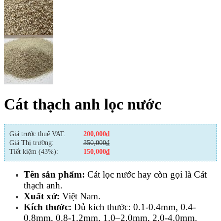
Cát thạch anh lọc nước
Giá trước thuế VAT:
200,000
₫
Giá Thị trường:
350,000
₫
Tiết kiệm (43%):
150,000
₫
Tên sản phẩm:
Cát lọc nước hay còn gọi là Cát
thạch anh.
Xuất xứ:
Việt Nam.
Kích thước:
Đủ kích thước: 0.1-0.4mm, 0.4-
0.8mm, 0.8-1.2mm, 1.0–2.0mm, 2.0-4.0mm.