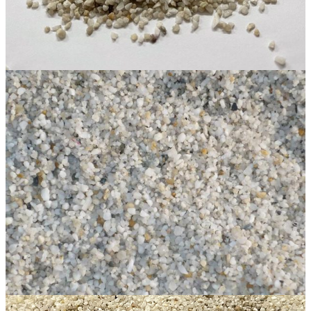
Linh kiện
Heat pump
Máy Ozone
Công Trình
Blog
Kiến Thức Chia sẻ
Tư Vấn Giải Pháp
Liên Hệ
Tìm kiếm:
Tìm kiếm: