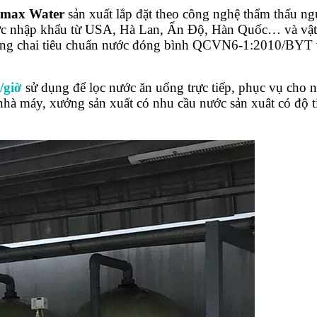
omax Water
sản xuất lắp đặt theo công nghệ thẩm thấu 
ợc nhập khẩu từ USA, Hà Lan, Ấn Độ, Hàn Quốc… và vật 
g đóng chai tiêu chuẩn nước đóng bình QCVN6-1:2010/B
/giờ
sử dụng để lọc nước ăn uống trực tiếp, phục vụ cho 
nhà máy, xưởng sản xuất có nhu cầu nước sản xuât có độ t