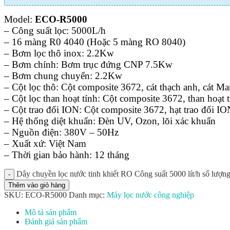
Model:
ECO-R5000
– Công suất lọc: 5000L/h
– 16 màng R0 4040 (Hoặc 5 màng RO 8040)
– Bơm lọc thô inox: 2.2Kw
– Bơm chính: Bơm trục đứng CNP 7.5Kw
– Bơm chung chuyển: 2.2Kw
– Cột lọc thô: Cột composite 3672, cát thạch anh, cát M
– Cột lọc than hoạt tính: Cột composite 3672, than hoạt 
– Cột trao đổi ION: Cột composite 3672, hạt trao đổi ION
– Hệ thống diệt khuẩn: Đèn UV, Ozon, lõi xác khuẩn
– Nguồn điện: 380V – 50Hz
– Xuất xứ: Việt Nam
– Thời gian bảo hành: 12 tháng
Dây chuyền lọc nước tinh khiết RO Công suất 5000 lít/h số lượn
Thêm vào giỏ hàng
SKU:
ECO-R5000
Danh mục:
Máy lọc nước công nghiệp
Mô tả sản phẩm
Đánh giá sản phẩm