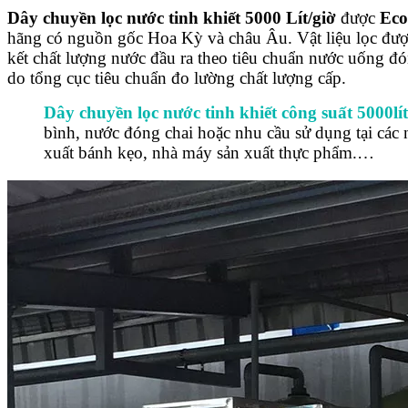
Dây chuyền lọc nước tinh khiết 5
0
00 Lít/giờ
được
Ec
hãng có nguồn gốc Hoa Kỳ và châu Âu. Vật liệu lọc đư
kết
chất lượng nước đầu ra theo tiêu chuẩn nước uốn
do tổng cục tiêu chuẩn đo lường chất lượng cấp.
Dây chuyền lọc nước tinh khiết công suất 5000lít
bình, nước đóng chai hoặc nhu cầu sử dụng tại các 
xuất bánh kẹo, nhà máy sản xuất thực phẩm.…