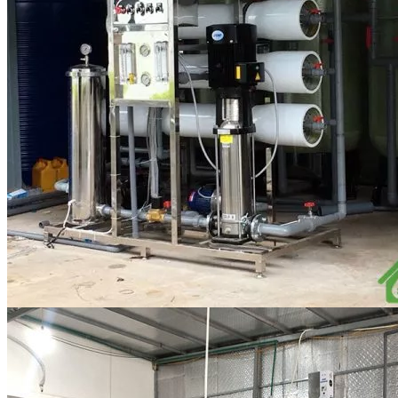
Linh kiện
Heat pump
Máy Ozone
Công Trình
Blog
Kiến Thức Chia sẻ
Tư Vấn Giải Pháp
Liên Hệ
Tìm kiếm:
Tìm kiếm: