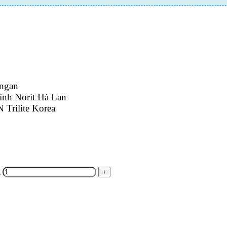
angan
tính Norit Hà Lan
 Trilite Korea
g