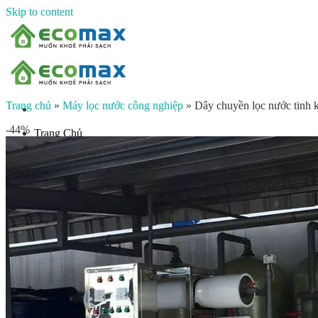
Skip to content
Trang chủ
»
Máy lọc nước công nghiệp
»
Dây chuyền lọc nước tinh k
-44%
Trang Chủ
Giới thiệu
Sản phẩm
Lọc nước đầu nguồn
Lọc tổng chung cư
Lọc tổng biệt thự
Lọc nước giếng khoan
Lọc tổng sinh hoạt
Đèn UV diệt khuẩn
Máy lọc nước gia đình
Máy lọc nước ion kiềm công nghiệp
Máy lọc nước ion kiềm gia đình
Máy lọc nước công nghiệp
Xử lý nước công nghiệp
Vật liệu lọc nước