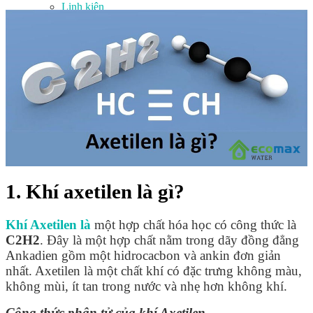
Linh kiện
Heat pump
Máy Ozone
Công Trình
Blog
Kiến Thức Chia sẻ
Tư Vấn Giải Pháp
Liên Hệ
Tìm kiếm:
Tìm kiếm:
1. Khí axetilen là gì?
Khí Axetilen là
một hợp chất hóa học có công thức là
C2H2
. Đây là một hợp chất nằm trong dãy đồng đẳng
Ankadien gồm một hidrocacbon và ankin đơn giản
nhất. Axetilen là một chất khí có đặc trưng không màu,
không mùi, ít tan trong nước và nhẹ hơn không khí.
Công thức phân tử của khí Axetilen