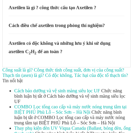
Axetilen là gì ? công thức cấu tạo Axetilen ?
Cách điều chế axetilen trong phòng thí nghiệm?
Axetilen có độc không và những lưu ý khi sử dụng
axetilen C
H
để an toàn ?
2
2
Công suất là gì? Công thức tính công suất, đơn vị của công suất?
Thạch tín (asen) là gì? Có độc không, Tác hại của độc tố thạch tín?
Tin nổi bật
Cách bảo dưỡng và vệ sinh màng siêu lọc UF
Chức năng
bình luận bị tắt
ở Cách bảo dưỡng và vệ sinh màng siêu lọc
UF
COMBO Lọc tổng cao cấp và máy nước nóng trung tâm tại
BIỆT PHỦ Phù Lỗ – Sóc Sơn – Hà Nội
Chức năng bình
luận bị tắt
ở COMBO Lọc tổng cao cấp và máy nước nóng
trung tâm tại BIỆT PHỦ Phù Lỗ – Sóc Sơn – Hà Nội
Thay phụ kiện đèn UV Viqua Canada (Ballast, bóng đèn, ống