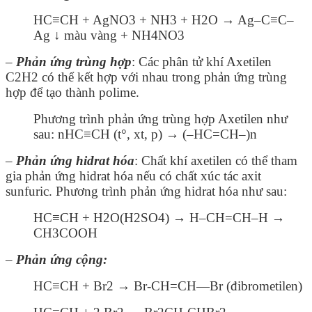
HC≡CH + AgNO
3
+ NH
3
+ H
2
O → Ag–C≡C–
Ag
↓ màu vàng
+ NH
4
NO
3
–
Phản ứng trùng hợp
: Các phân tử khí Axetilen
C2H2 có thể kết hợp với nhau trong phản ứng trùng
hợp để tạo thành polime.
Phương trình phản ứng trùng hợp Axetilen như
sau:
nHC≡CH (t°, xt, p) → (–HC=CH–)
n
–
Phản ứng hidrat hóa
: Chất khí axetilen có thể tham
gia phản ứng hidrat hóa nếu có chất xúc tác axit
sunfuric. Phương trình phản ứng hidrat hóa như sau:
HC≡CH + H
2
O
(H2SO4)
→ H–CH=CH–H →
CH
3
COOH
–
Phản ứng cộng:
HC≡CH + Br
2
→ Br-CH=CH—Br (đibrometilen)