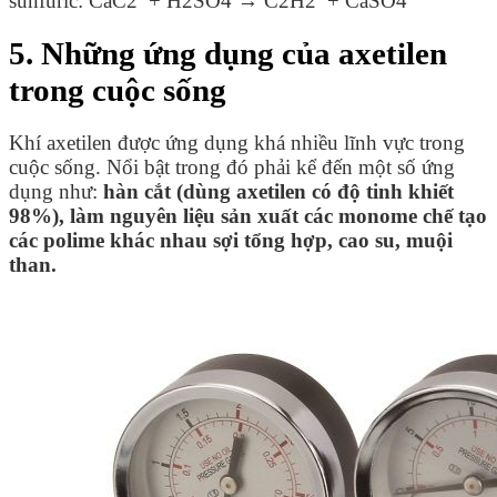
sunfuric:
CaC
2
+ H
2
SO
4
→ C
2
H
2
+ CaSO
4
5. Những ứng dụng của axetilen
trong cuộc sống
Khí axetilen được ứng dụng khá nhiều lĩnh vực trong
cuộc sống. Nổi bật trong đó phải kể đến một số ứng
dụng như:
hàn cắt (dùng axetilen có độ tinh khiết
98%), làm nguyên liệu sản xuất các monome chế tạo
các polime khác nhau sợi tổng hợp, cao su, muội
than.