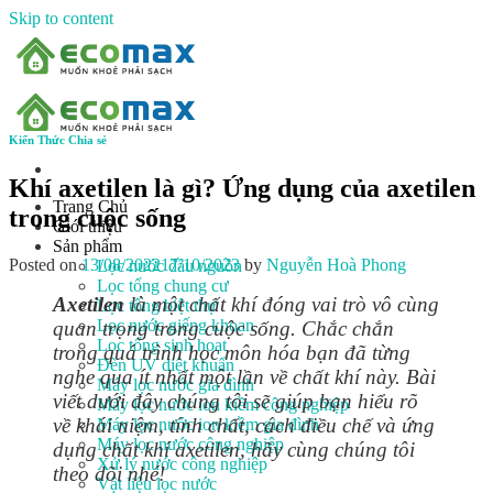
Skip to content
Kiến Thức Chia sẻ
Khí axetilen là gì? Ứng dụng của axetilen
Trang Chủ
trong cuộc sống
Giới thiệu
Sản phẩm
Posted on
13/08/2022
17/10/2023
by
Nguyễn Hoà Phong
Lọc nước đầu nguồn
Lọc tổng chung cư
Axetilen
là một chất khí đóng vai trò vô cùng
Lọc tổng biệt thự
Lọc nước giếng khoan
quan trọng trong cuộc sống. Chắc chắn
Lọc tổng sinh hoạt
trong quá trình học môn hóa bạn đã từng
Đèn UV diệt khuẩn
nghe qua ít nhất một lần về chất khí này. Bài
Máy lọc nước gia đình
viết dưới đây chúng tôi sẽ giúp bạn hiểu rõ
Máy lọc nước ion kiềm công nghiệp
về khái niệm, tính chất, cách điều chế và ứng
Máy lọc nước ion kiềm gia đình
Máy lọc nước công nghiệp
dụng chất khí axetilen, hãy cùng chúng tôi
Xử lý nước công nghiệp
theo dõi nhé!
Vật liệu lọc nước