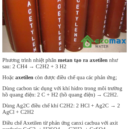
Phương trình nhiệt phân
metan tạo ra axetilen
như
sau: 2 CH
4
→ C
2
H
2
+ 3 H
2
Hoặc
axetilen
còn được điều chế qua các phản ứng;
Dùng cacbon tác dụng với khí hidro trong môi trường
hồ quang điện:
2 C + H
2
(hồ quang điện) → C
2
H
2.
Dùng
Ag
2
C điều chế khí C2H2: 2 HCl + Ag
2
C → 2
AgCl + C
2
H
2
Điều chế Axetilen từ phản ứng canxi cacbua với axit