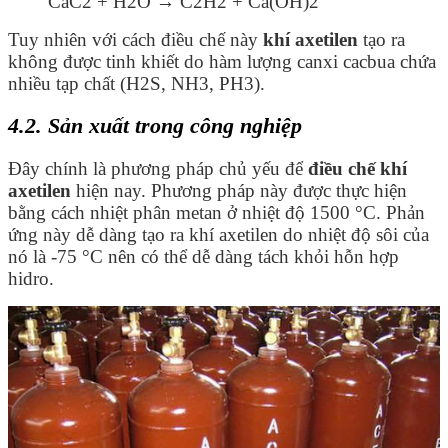
CaC
2
+ H
2
O → C
2
H
2
+ Ca(OH)
2
Tuy nhiên với cách điều chế này
khí axetilen
tạo ra
không được tinh khiết do hàm lượng canxi cacbua chứa
nhiều tạp chất (H2S, NH3, PH3).
4.2. Sản xuất trong công nghiệp
Đây chính là phương pháp chủ yếu để
điều chế khí
axetilen
hiện nay. Phương pháp này được thực hiện
bằng cách nhiệt phân metan ở nhiệt độ 1500
°C. Phản
ứng này dễ dàng tạo ra khí axetilen do nhiệt độ sôi của
nó là -75 °C nên có thể dễ dàng tách khỏi hỗn hợp
hidro.