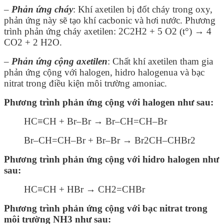
–
Phản ứng cháy
: Khí axetilen bị đốt cháy trong oxy,
phản ứng này sẽ tạo khí cacbonic và hơi nước. Phương
trình phản ứng cháy axetilen:
2C
2
H
2
+ 5 O
2
(t°) → 4
CO
2
+ 2 H
2
O.
–
Phản ứng cộng axetilen
: Chất khí axetilen tham gia
phản ứng cộng với halogen, hidro halogenua và bạc
nitrat trong điều kiện môi trường amoniac.
Phương trình phản ứng cộng với halogen như sau:
HC≡CH + Br–Br → Br–CH=CH–Br
Br–CH=CH–Br + Br–Br → Br
2
CH–CHBr
2
Phương trình phản ứng cộng với hidro halogen như
sau:
HC≡CH + HBr → CH
2
=CHBr
Phương trình phản ứng cộng với bạc nitrat trong
môi trường NH3 như sau: