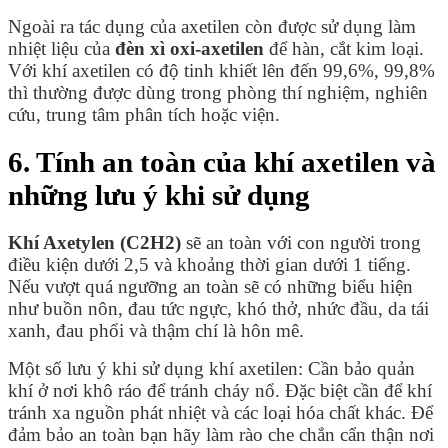
Ngoài ra tác dụng của axetilen còn được sử dụng làm
nhiệt liệu của
đèn xì oxi-axetilen
để hàn, cắt kim loại.
Với khí axetilen có độ tinh khiết lên đến 99,6%, 99,8%
thì thường được dùng trong phòng thí nghiệm, nghiên
cứu, trung tâm phân tích hoặc viện.
6. Tính an toàn của khí axetilen và
những lưu ý khi sử dụng
Khí Axetylen (C2H2)
sẽ an toàn với con người trong
điều kiện dưới 2,5 và khoảng thời gian dưới 1 tiếng.
Nếu vượt quá ngưỡng an toàn sẽ có những biểu hiện
như buồn nôn, đau tức ngực, khó thở, nhức đầu, da tái
xanh, đau phổi và thậm chí là hôn mê.
Một số lưu ý khi sử dụng khí axetilen: Cần bảo quản
khí ở nơi khô ráo để tránh cháy nổ. Đặc biệt cần để khí
tránh xa nguồn phát nhiệt và các loại hóa chất khác. Để
đảm bảo an toàn bạn hãy làm rào che chắn cẩn thận nơi