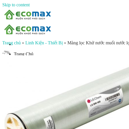
Skip to content
Trang chủ
»
Linh Kiện - Thiết Bị
»
Màng lọc Khử nước muối nước lợ
-7%
Trang Chủ
Giới thiệu
Sản phẩm
Lọc nước đầu nguồn
Lọc tổng chung cư
Lọc tổng biệt thự
Lọc nước giếng khoan
Lọc tổng sinh hoạt
Đèn UV diệt khuẩn
Máy lọc nước gia đình
Máy lọc nước ion kiềm công nghiệp
Máy lọc nước ion kiềm gia đình
Máy lọc nước công nghiệp
Xử lý nước công nghiệp
Vật liệu lọc nước