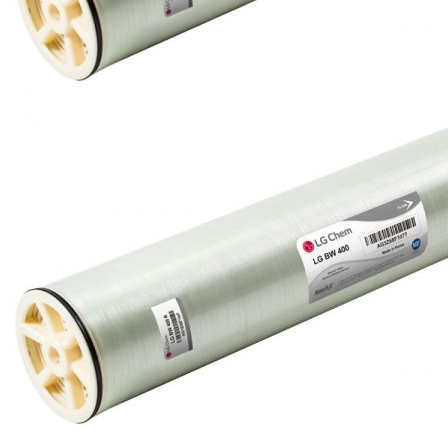
Linh kiện
Heat pump
Máy Ozone
Công Trình
Blog
Kiến Thức Chia sẻ
Tư Vấn Giải Pháp
Liên Hệ
Tìm kiếm:
Tìm kiếm: