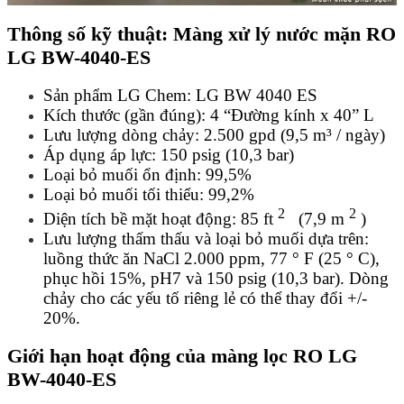
Thông số kỹ thuật: Màng xử lý nước mặn RO
LG BW-4040-ES
Sản phẩm LG Chem: LG BW 4040 ES
Kích thước (gần đúng): 4 “Đường kính x 40” L
Lưu lượng dòng chảy: 2.500 gpd (9,5 m³ / ngày)
Áp dụng áp lực: 150 psig (10,3 bar)
Loại bỏ muối ổn định: 99,5%
Loại bỏ muối tối thiểu: 99,2%
2
2
Diện tích bề mặt hoạt động: 85 ft
(7,9 m
)
Lưu lượng thấm thấu và loại bỏ muối dựa trên:
luồng thức ăn NaCl 2.000 ppm, 77 ° F (25 ° C),
phục hồi 15%, pH7 và 150 psig (10,3 bar). Dòng
chảy cho các yếu tố riêng lẻ có thể thay đổi +/-
20%.
Giới hạn hoạt động của màng lọc RO LG
BW-4040-ES