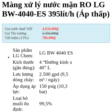
Màng xử lý nước mặn RO LG
BW-4040-ES 395lít/h (Áp thấp)
Giá trước thuế VAT:
4,650,000
₫
Giá Thị trường:
5,350,000
₫
Tiết kiệm (13%):
700,000
₫
Sản phẩm
LG BW 4040 ES
LG Chem:
Kích thước
4 “Đường kính x
(gần đúng):
40” L
Lưu lượng
2.500 gpd (9,5
dòng chảy:
m³ / ngày)
Áp dụng áp
150 psig (10,3
lực:
bar)
Loại bỏ
muối ổn
99,5%
định: