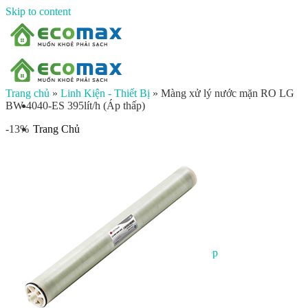
Skip to content
Trang chủ
»
Linh Kiện - Thiết Bị
»
Màng xử lý nước mặn RO LG
BW-4040-ES 395lít/h (Áp thấp)
Trang Chủ
-13%
Giới thiệu
Sản phẩm
Lọc nước đầu nguồn
Lọc tổng chung cư
Lọc tổng biệt thự
Lọc nước giếng khoan
Lọc tổng sinh hoạt
Đèn UV diệt khuẩn
Máy lọc nước gia đình
Máy lọc nước ion kiềm công nghiệp
Máy lọc nước ion kiềm gia đình
Máy lọc nước công nghiệp
Xử lý nước công nghiệp
Vật liệu lọc nước