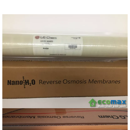
Linh kiện
Heat pump
Máy Ozone
Công Trình
Blog
Kiến Thức Chia sẻ
Tư Vấn Giải Pháp
Liên Hệ
Tìm kiếm:
Tìm kiếm: