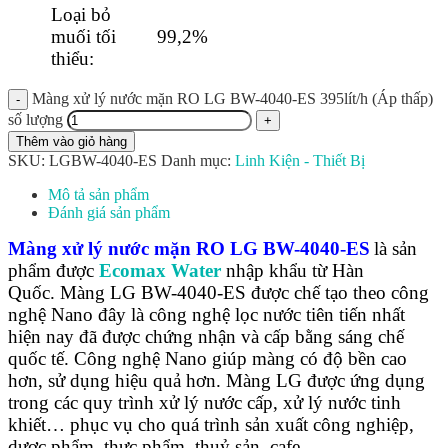
Loại bỏ
muối tối
99,2%
thiểu:
Màng xử lý nước mặn RO LG BW-4040-ES 395lít/h (Áp thấp)
số lượng
Thêm vào giỏ hàng
SKU:
LGBW-4040-ES
Danh mục:
Linh Kiện - Thiết Bị
Mô tả sản phẩm
Đánh giá sản phẩm
Màng xử lý nước mặn RO LG BW-4040-ES
là sản
phẩm được
Ecomax Water
nhập khẩu từ Hàn
Quốc. Màng LG BW-4040-ES được chế tạo theo công
nghệ Nano đây là công nghệ lọc nước tiên tiến nhất
hiện nay đã được chứng nhận và cấp bằng sáng chế
quốc tế. Công nghệ Nano giúp màng có độ bền cao
hơn, sử dụng hiệu quả hơn. Màng LG được ứng dụng
trong các quy trình xử lý nước cấp, xử lý nước tinh
khiết… phục vụ cho quá trình sản xuất công nghiệp,
dược phẩm, thực phẩm, thuỷ sản, cafe…