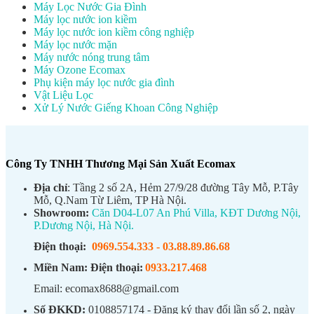
Máy Lọc Nước Gia Đình
Máy lọc nước ion kiềm
Máy lọc nước ion kiềm công nghiệp
Máy lọc nước mặn
Máy nước nóng trung tâm
Máy Ozone Ecomax
Phụ kiện máy lọc nước gia đình
Vật Liệu Lọc
Xử Lý Nước Giếng Khoan Công Nghiệp
Công Ty TNHH Thương Mại Sản Xuất Ecomax
Địa chỉ
: Tầng 2 số 2A, Hẻm 27/9/28 đường Tây Mỗ, P.Tây
Mỗ, Q.Nam Từ Liêm, TP Hà Nội.
Showroom:
Căn D04-L07 An Phú Villa, KĐT Dương Nội,
P.Dương Nội, Hà Nội.
Điện thoại:
0969.554.333
-
03.88.89.86.68
Miền Nam:
Điện thoại:
0933.217.468
Email: ecomax8688@gmail.com
Số ĐKKD:
0108857174 - Đăng ký thay đổi lần số 2, ngày