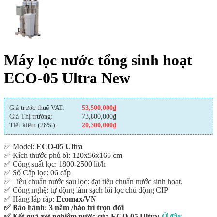
Máy lọc nước tổng sinh hoạt
ECO-05 Ultra New
Giá trước thuế VAT:
53,500,000
₫
Giá Thị trường:
73,800,000
₫
Tiết kiệm (28%):
20,300,000
₫
✅ Model:
ECO-05 Ultra
✅ Kích thước phủ bì: 120x56x165 cm
✅ Công suất lọc: 1800-2500 lít/h
✅ Số Cấp lọc: 06 cấp
✅ Tiêu chuẩn nước sau lọc: đạt tiêu chuẩn nước sinh hoạt.
✅ Công nghệ: tự động làm sạch lõi lọc chủ động CIP
✅ Hãng lắp ráp:
Ecomax/VN
✅ Bảo hành: 3 năm /bảo trì trọn đời
✅
Kết quả xét nghiệm nước của ECO-05 Ultra:
Ở đây