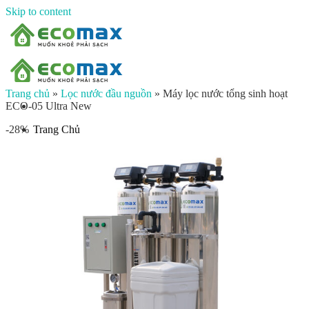
Skip to content
Trang chủ
»
Lọc nước đầu nguồn
»
Máy lọc nước tổng sinh hoạt
ECO-05 Ultra New
Trang Chủ
-28%
Giới thiệu
Sản phẩm
Lọc nước đầu nguồn
Lọc tổng chung cư
Lọc tổng biệt thự
Lọc nước giếng khoan
Lọc tổng sinh hoạt
Đèn UV diệt khuẩn
Máy lọc nước gia đình
Máy lọc nước ion kiềm công nghiệp
Máy lọc nước ion kiềm gia đình
Máy lọc nước công nghiệp
Xử lý nước công nghiệp
Vật liệu lọc nước