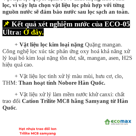
lọc, vì vậy lựa chọn vật liệu lọc phù hợp với từng
nguồn nước sẽ đảm bảo nước sau lọc sạch an toàn.
📌
Kết quả xét nghiệm nước của ECO-05
Ultra:
Ở đây
.
+
Vật liệu lọc kim loại nặng
Quặng mangan.
Công nghệ lọc xúc tác phản ứng oxy hoá khả năng xử
lý loại bỏ kim loại nặng tồn dư, sắt, mangan, asen, H2S
hiệu quả cao.
+ Vật liệu lọc tinh xử lý màu mùi, hưu cơ, clo,
THM:
Than hoạt tính Nobore Hàn Quốc.
+ Vật liệu xử lý làm mềm nước khử canxi: chất
trao đổi
Cation Trilite MC8 hãng Samyang từ Hàn
Quốc
.