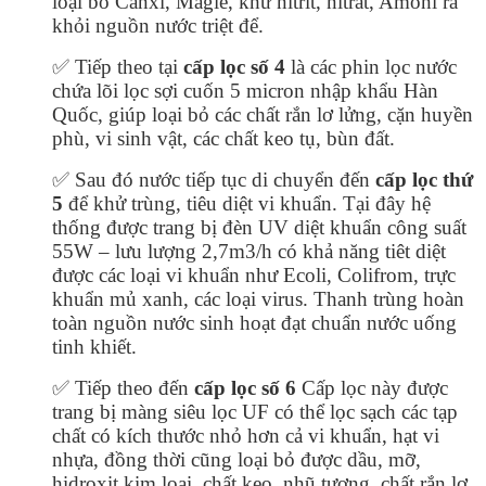
loại bỏ Canxi, Magie, khử nitrit, nitrat, Amoni ra
khỏi nguồn nước triệt để.
✅ Tiếp theo tại
cấp lọc số 4
là các phin lọc nước
chứa lõi lọc sợi cuốn 5 micron nhập khẩu Hàn
Quốc, giúp loại bỏ các chất rắn lơ lửng, cặn huyền
phù, vi sinh vật, các chất keo tụ, bùn đất.
✅ Sau đó nước tiếp tục di chuyển đến
cấp lọc thứ
5
để khử trùng, tiêu diệt vi khuẩn. Tại đây hệ
thống được trang bị đèn UV diệt khuẩn công suất
55W – lưu lượng 2,7m3/h có khả năng tiêt diệt
được các loại vi khuẩn như Ecoli, Colifrom, trực
khuẩn mủ xanh, các loại virus. Thanh trùng hoàn
toàn nguồn nước sinh hoạt đạt chuẩn nước uống
tinh khiết.
✅ Tiếp theo đến
cấp lọc số 6
Cấp lọc này được
trang bị màng siêu lọc UF có thể lọc sạch các tạp
chất có kích thước nhỏ hơn cả vi khuẩn, hạt vi
nhựa, đồng thời cũng loại bỏ được dầu, mỡ,
hidroxit kim loại, chất keo, nhũ tương, chất rắn lơ