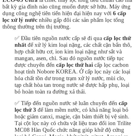
bất kỳ gia đình nào cũng muốn được sở hữu. Máy ứng
dụng công nghệ tiên tiến hiện đại hiện nay với
6 cấp
lọc xử lý nước
nhiều gấp đôi các sản phẩm lọc tổng
thông thường trên thị trường.
✅ Đầu tiên nguồn nước cấp sẽ đi qua
cấp lọc thứ
nhất
để xử lý kim loại nặng, các chất cặn bẩn thô,
hợp chất hữu cơ, ion kim loại nặng như sắt và
mangan, asen, chì. Sau đó nguồn nước tiếp tục
được chuyển đến
cấp lọc thứ hai
cấp lọc cacbon
hoạt tính Nobore KOREA. Ở cấp lọc này các loại
hóa chất tồn dư trong trạm xử lý nước, mùi clo,
tạp chất hòa tan trong nước sẽ được hấp phụ, loại
bỏ hoàn toàn ra đường xả thải.
✅ Tiếp đến nguồn nước sẽ luân chuyển đến
cấp
lọc thứ 3
để làm mềm nước, có khả năng loại bỏ
hoặc giảm canxi, magie, cặn bám thiết bị vệ sinh.
Tại cột lọc này có chứa vật liệu trao đổi ion Trilite
MC08 Hàn Quốc chức năng giúp khử độ cứng