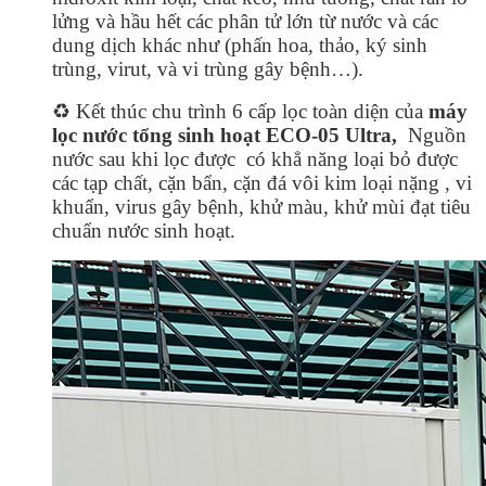
lửng và hầu hết các phân tử lớn từ nước và các
dung dịch khác như (phấn hoa, thảo, ký sinh
trùng, virut, và vi trùng gây bệnh…).
♻️ Kết thúc chu trình 6 cấp lọc toàn diện của
máy
lọc nước tổng sinh hoạt ECO-05 Ultra,
Nguồn
nước sau khi lọc được có khẳ năng loại bỏ được
các tạp chất, cặn bẩn, cặn đá vôi kim loại nặng , vi
khuẩn, virus gây bệnh, khử màu, khử mùi đạt tiêu
chuẩn nước sinh hoạt.