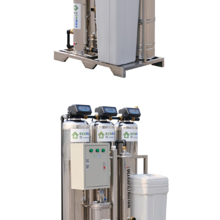
Linh kiện
Heat pump
Máy Ozone
Công Trình
Blog
Kiến Thức Chia sẻ
Tư Vấn Giải Pháp
Liên Hệ
Tìm kiếm:
Tìm kiếm: