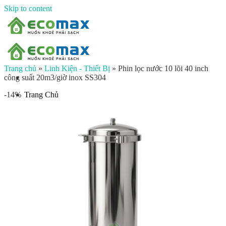
Skip to content
Trang chủ
»
Linh Kiện - Thiết Bị
»
Phin lọc nước 10 lõi 40 inch
công suất 20m3/giờ inox SS304
Trang Chủ
-14%
Giới thiệu
Sản phẩm
Lọc nước đầu nguồn
Lọc tổng chung cư
Lọc tổng biệt thự
Lọc nước giếng khoan
Lọc tổng sinh hoạt
Đèn UV diệt khuẩn
Máy lọc nước gia đình
Máy lọc nước ion kiềm công nghiệp
Máy lọc nước ion kiềm gia đình
Máy lọc nước công nghiệp
Xử lý nước công nghiệp
Vật liệu lọc nước