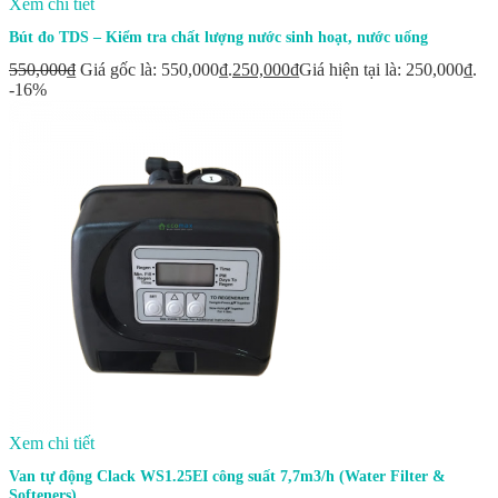
Xem chi tiết
Bút đo TDS – Kiểm tra chất lượng nước sinh hoạt, nước uống
550,000
₫
Giá gốc là: 550,000₫.
250,000
₫
Giá hiện tại là: 250,000₫.
-16%
Xem chi tiết
Van tự động Clack WS1.25EI công suất 7,7m3/h (Water Filter &
Softeners)