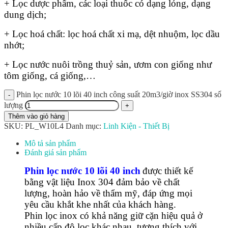
+ Lọc dược phẩm, các loại thuốc có dạng lỏng, dạng
dung dịch;
+ Lọc hoá chất: lọc hoá chất xi mạ, dệt nhuộm, lọc dầu
nhớt;
+ Lọc nước nuôi trồng thuỷ sản, ươm con giống như
tôm giống, cá giống,…
Phin lọc nước 10 lõi 40 inch công suất 20m3/giờ inox SS304 số
lượng
Thêm vào giỏ hàng
SKU:
PL_W10L4
Danh mục:
Linh Kiện - Thiết Bị
Mô tả sản phẩm
Đánh giá sản phẩm
Phin lọc nước 10 lõi 40 inch
được thiết kế
bằng vật liệu Inox 304 đảm bảo về chất
lượng, hoàn hảo về thẩm mỹ, đáp ứng mọi
yêu cầu khắt khe nhất của khách hàng.
Phin lọc inox
có khả năng giữ cặn hiệu quả ở
nhiều cấp độ lọc khác nhau, tương thích với