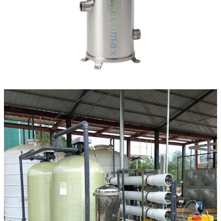
Linh kiện
Heat pump
Máy Ozone
Công Trình
Blog
Kiến Thức Chia sẻ
Tư Vấn Giải Pháp
Liên Hệ
Tìm kiếm:
Tìm kiếm: