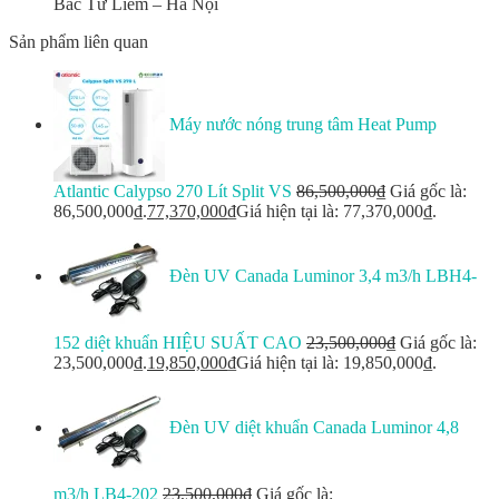
Bắc Từ Liêm – Hà Nội
Sản phẩm liên quan
Máy nước nóng trung tâm Heat Pump
Atlantic Calypso 270 Lít Split VS
86,500,000
₫
Giá gốc là:
86,500,000₫.
77,370,000
₫
Giá hiện tại là: 77,370,000₫.
Đèn UV Canada Luminor 3,4 m3/h LBH4-
152 diệt khuẩn HIỆU SUẤT CAO
23,500,000
₫
Giá gốc là:
23,500,000₫.
19,850,000
₫
Giá hiện tại là: 19,850,000₫.
Đèn UV diệt khuẩn Canada Luminor 4,8
m3/h LB4-202
23,500,000
₫
Giá gốc là: