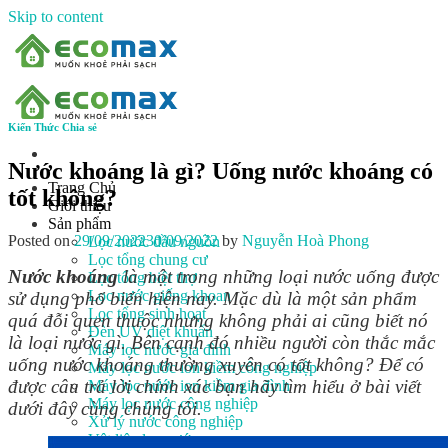
Skip to content
Kiến Thức Chia sẻ
Nước khoáng là gì? Uống nước khoáng có
Trang Chủ
tốt không?
Giới thiệu
Sản phẩm
Posted on
29/09/2022
30/09/2022
by
Nguyễn Hoà Phong
Lọc nước đầu nguồn
Lọc tổng chung cư
Nước khoáng
là một trong những loại nước uống được
Lọc tổng biệt thự
Lọc nước giếng khoan
sử dụng phổ biến hiện nay. Mặc dù là một sản phẩm
Lọc tổng sinh hoạt
quá đỗi quen thuộc nhưng không phải ai cũng biết nó
Đèn UV diệt khuẩn
là loại nước gì. Bên cạnh đó nhiều người còn thắc mắc
Máy lọc nước gia đình
uống nước khoáng thường xuyên có tốt không? Để có
Máy lọc nước ion kiềm công nghiệp
được câu trả lời chính xác bạn hãy tìm hiểu ở bài viết
Máy lọc nước ion kiềm gia đình
Máy lọc nước công nghiệp
dưới đây cùng chúng tôi.
Xử lý nước công nghiệp
Vật liệu lọc nước