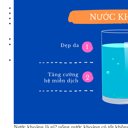
Linh kiện
Heat pump
Máy Ozone
Công Trình
Blog
Kiến Thức Chia sẻ
Tư Vấn Giải Pháp
Liên Hệ
Tìm kiếm:
Tìm kiếm:
Nước khoáng là gì? uống nước khoáng có tốt khôn