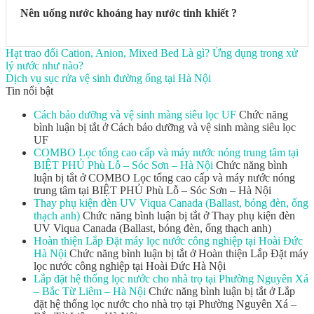
Nên uống nước khoáng hay nước tinh khiết ?
Hạt trao đổi Cation, Anion, Mixed Bed Là gì? Ứng dụng trong xử
lý nước như nào?
Dịch vụ sục rửa vệ sinh đường ống tại Hà Nội
Tin nổi bật
Cách bảo dưỡng và vệ sinh màng siêu lọc UF
Chức năng
bình luận bị tắt
ở Cách bảo dưỡng và vệ sinh màng siêu lọc
UF
COMBO Lọc tổng cao cấp và máy nước nóng trung tâm tại
BIỆT PHỦ Phù Lỗ – Sóc Sơn – Hà Nội
Chức năng bình
luận bị tắt
ở COMBO Lọc tổng cao cấp và máy nước nóng
trung tâm tại BIỆT PHỦ Phù Lỗ – Sóc Sơn – Hà Nội
Thay phụ kiện đèn UV Viqua Canada (Ballast, bóng đèn, ống
thạch anh)
Chức năng bình luận bị tắt
ở Thay phụ kiện đèn
UV Viqua Canada (Ballast, bóng đèn, ống thạch anh)
Hoàn thiện Lắp Đặt máy lọc nước công nghiệp tại Hoài Đức
Hà Nội
Chức năng bình luận bị tắt
ở Hoàn thiện Lắp Đặt máy
lọc nước công nghiệp tại Hoài Đức Hà Nội
Lắp đặt hệ thống lọc nước cho nhà trọ tại Phường Nguyên Xá
– Bắc Từ Liêm – Hà Nội
Chức năng bình luận bị tắt
ở Lắp
đặt hệ thống lọc nước cho nhà trọ tại Phường Nguyên Xá –